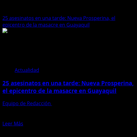
Nueva Prosperina
25 asesinatos en una tarde: Nueva Prosperina, el
epicentro de la masacre en Guayaquil
Actualidad
25 asesinatos en una tarde: Nueva Prosperina,
el epicentro de la masacre en Guayaquil
Equipo de Redacción
7 de marzo de 2025
El terror se apoderó de Nueva Prosperina en Guayaquil.
En una sola tarde, 25 personas fueron brutalmente...
Leer
Leer Más
más
acerca