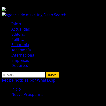
Saltar
10 de agosto de 2026
al
contenido
Menú
Inicio
principal
Actualidad
Editorial
Política
Economía
Tecnología
Internacional
Empresas
Deportes
Buscar:
Recibe noticias por WhatsApp
Inicio
Nueva Prosperina