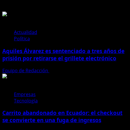
Te pueden interesar
de
25
asesinatos
en
una
Actualidad
tarde:
Política
Nueva
Aquiles Álvarez es sentenciado a tres años de
Prosperina,
el
prisión por retirarse el grillete electrónico
epicentro
de
Equipo de Redacción
4 de agosto de 2026
la
masacre
en
Empresas
Guayaquil
Tecnología
Carrito abandonado en Ecuador: el checkout
se convierte en una fuga de ingresos