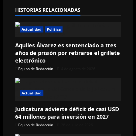
a
HISTORIAS RELACIONADAS
c
Actualidad
Política
i
ó
Aquiles Álvarez es sentenciado a tres
años de prisión por retirarse el grillete
n
electrónico
Equipo de Redacción
4 de agosto de 2026
d
e
Actualidad
e
n
Judicatura advierte déficit de casi USD
64 millones para inversión en 2027
t
Equipo de Redacción
28 de julio de 2026