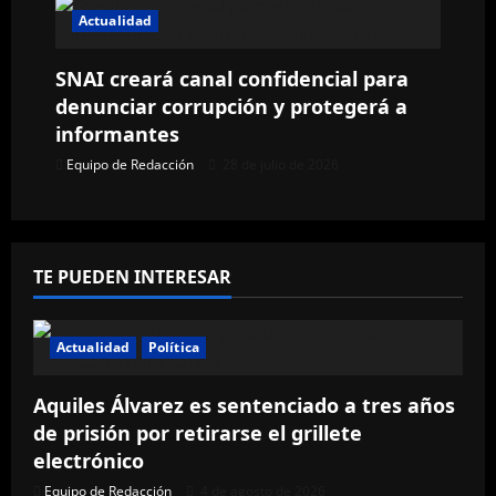
r
Actualidad
a
SNAI creará canal confidencial para
d
denunciar corrupción y protegerá a
a
informantes
Equipo de Redacción
28 de julio de 2026
s
TE PUEDEN INTERESAR
Actualidad
Política
Aquiles Álvarez es sentenciado a tres años
de prisión por retirarse el grillete
electrónico
Equipo de Redacción
4 de agosto de 2026