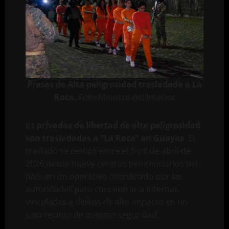
Presas de Alta peligrosidad trasladada a La
Roca.
Foto:Ministro del Interior
61 privadas de libertad de alta peligrosidad
son trasladadas a “La Roca” en Guayas
. El
traslado se realizó entre el 5 y 6 de abril de
2026 desde nueve centros penitenciarios del
país, en un operativo coordinado por las
autoridades para concentrar a internas
vinculadas a delitos de alto impacto en un
solo recinto de máxima seguridad.