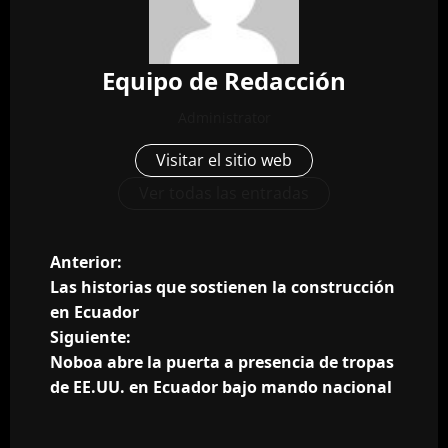
Equipo de Redacción
Administrator
Visitar el sitio web
Ver todas las entradas
N
Anterior:
Las historias que sostienen la construcción
a
en Ecuador
Siguiente:
v
Noboa abre la puerta a presencia de tropas
e
de EE.UU. en Ecuador bajo mando nacional
g