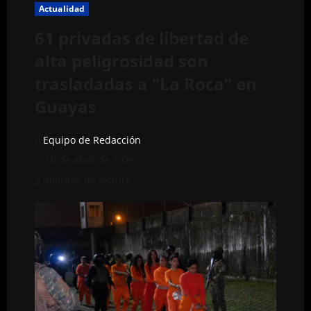
Actualidad
61 privadas de libertad de
alta peligrosidad son
trasladadas a “La Roca” en
Guayas
Equipo de Redacción
10 de abril de 2026
2 minutos de lectura