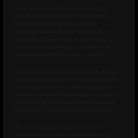
De acuerdo con información oficial, las
privadas de libertad están relacionadas con
delitos como sicariato, narcotráfico,
extorsión, lavado de activos, homicidio y
delincuencia organizada, lo que motivó su
reubicación para fortalecer el control y la
seguridad dentro del sistema carcelario.
Las autoridades señalaron que este tipo de
acciones buscan reducir riesgos dentro de los
centros penitenciarios, evitar la articulación
de estructuras delictivas desde las cárceles y
mejorar la gestión de personas privadas de
libertad con perfiles de alta peligrosidad.
El centro conocido como “La Roca” es
considerado uno de los recintos de mayor