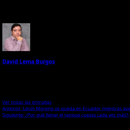
Acerca del autor
David Lema Burgos
Administrator
Especialista en Marketing Tecnológico | Periodista | Stor
tecnología
Ver todas las entradas
Navegación
Anterior:
Lenín Moreno se queda en Ecuador mientras avan
Siguiente:
¿Por qué llenar el tanque cuesta cada vez más? 
de
Historias relacionadas
entradas