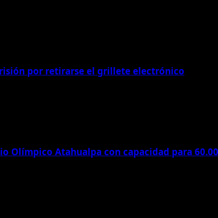
isión por retirarse el grillete electrónico
dio Olímpico Atahualpa con capacidad para 60.0