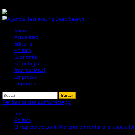
Saltar
5 de agosto de 2026
al
contenido
Menú
Inicio
principal
Actualidad
Editorial
Política
Economía
Tecnología
Internacional
Empresas
Deportes
Buscar:
Recibe noticias por WhatsApp
Inicio
Política
El regreso de Lenín Moreno: enfrentar a la justicia ta