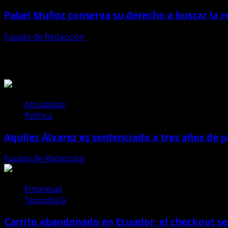
Pabel Muñoz conserva su derecho a buscar la r
Equipo de Redacción
21 de julio de 2026
Te pueden interesar
Actualidad
Política
Aquiles Álvarez es sentenciado a tres años de pr
Equipo de Redacción
4 de agosto de 2026
Empresas
Tecnología
Carrito abandonado en Ecuador: el checkout se