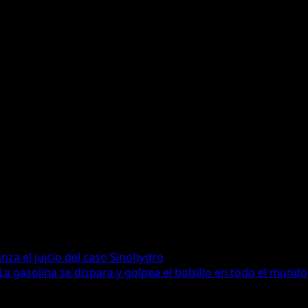
ytelling Estratégico | Comunicación con Propósito 📍 Ecuad
za el juicio del caso Sinohydro
La gasolina se dispara y golpea el bolsillo en todo el mundo