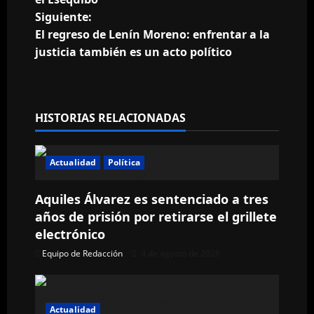
v
Siguiente:
e
El regreso de Lenín Moreno: enfrentar a la
justicia también es un acto político
g
a
HISTORIAS RELACIONADAS
c
i
Actualidad
Política
ó
Aquiles Álvarez es sentenciado a tres
n
años de prisión por retirarse el grillete
electrónico
d
Equipo de Redacción
4 de agosto de 2026
e
e
Actualidad