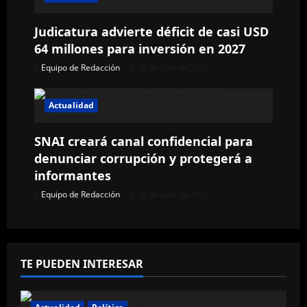
n
Judicatura advierte déficit de casi USD
t
64 millones para inversión en 2027
Equipo de Redacción
28 de julio de 2026
r
a
Actualidad
d
SNAI creará canal confidencial para
a
denunciar corrupción y protegerá a
informantes
s
Equipo de Redacción
28 de julio de 2026
TE PUEDEN INTERESAR