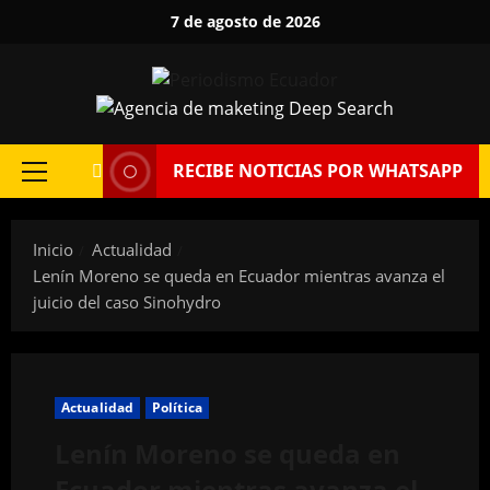
Saltar
7 de agosto de 2026
al
contenido
RECIBE NOTICIAS POR WHATSAPP
Menú
principal
Inicio
Actualidad
Lenín Moreno se queda en Ecuador mientras avanza el
juicio del caso Sinohydro
Actualidad
Política
Lenín Moreno se queda en
Ecuador mientras avanza el