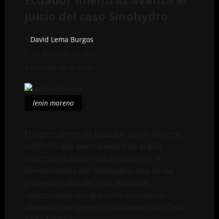
juicio del caso Sinohydro
David Lema Burgos
12 de mayo de 2026
3 minutos de lectura
lenin moreno
El expresidente de Ecuador, Lenín Moreno,
confirmó que permanecerá en el país
mientras se desarrolla el juicio por el
denominado caso Sinohydro, uno de los
procesos judiciales más delicados
relacionados con presunta corrupción
alrededor del proyecto hidroeléctrico Coca