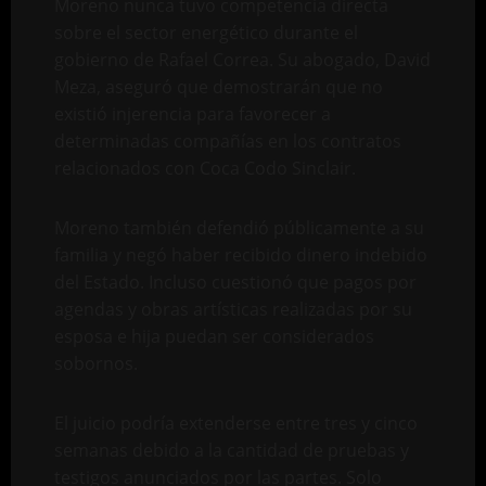
Moreno nunca tuvo competencia directa
sobre el sector energético durante el
gobierno de Rafael Correa. Su abogado, David
Meza, aseguró que demostrarán que no
existió injerencia para favorecer a
determinadas compañías en los contratos
relacionados con Coca Codo Sinclair.
Moreno también defendió públicamente a su
familia y negó haber recibido dinero indebido
del Estado. Incluso cuestionó que pagos por
agendas y obras artísticas realizadas por su
esposa e hija puedan ser considerados
sobornos.
El juicio podría extenderse entre tres y cinco
semanas debido a la cantidad de pruebas y
testigos anunciados por las partes. Solo