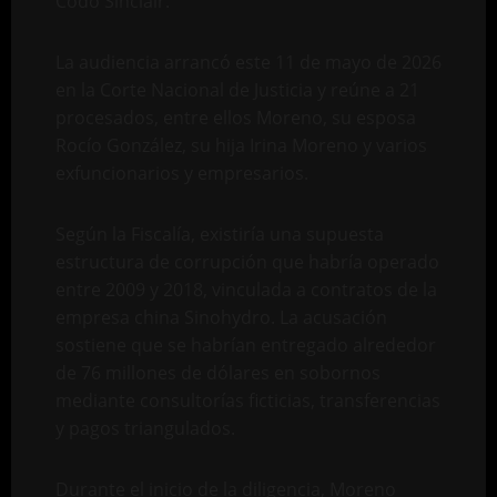
Codo Sinclair.
La audiencia arrancó este 11 de mayo de 2026
en la Corte Nacional de Justicia y reúne a 21
procesados, entre ellos Moreno, su esposa
Rocío González, su hija Irina Moreno y varios
exfuncionarios y empresarios.
Según la Fiscalía, existiría una supuesta
estructura de corrupción que habría operado
entre 2009 y 2018, vinculada a contratos de la
empresa china Sinohydro. La acusación
sostiene que se habrían entregado alrededor
de 76 millones de dólares en sobornos
mediante consultorías ficticias, transferencias
y pagos triangulados.
Durante el inicio de la diligencia, Moreno