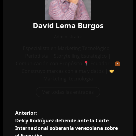
David Lema Burgos
Administrator
Especialista en Marketing Tecnológico |
Periodista | Storytelling Estratégico |
Comunicación con Propósito
Ecuador |
Construyo marcas con alma y datos |
Marketing, tecnología
Ver todas las entradas
N
Anterior:
Delcy Rodríguez defiende ante la Corte
a
Internacional soberanía venezolana sobre
el Esequibo