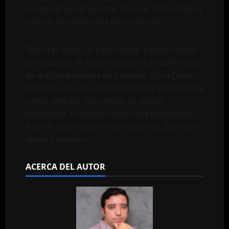
Fiscalía prevé presentar más de 100 testigos y
cientos de elementos de convicción.
Mientras tanto, el caso vuelve a poner sobre
la mesa uno de los proyectos más polémicos
de la última década en Ecuador: Coca Codo
Sinclair, una obra que pasó de ser presentada
como símbolo del cambio de matriz
energética a convertirse en un permanente
foco de cuestionamientos técnicos, políticos y
ahora judiciales.
ACERCA DEL AUTOR