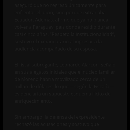
aseguró que no regresó únicamente para
enfrentar el juicio, sino porque extrañaba
Ecuador. Además, afirmó que ya no planea
volver a Paraguay, país donde residió durante
casi cinco años. “Respeto la institucionalidad”,
sostuvo el exmandatario al ingresar a la
audiencia acompañado de su esposa.
El fiscal subrogante, Leonardo Alarcón, señaló
en sus alegatos iniciales que el núcleo familiar
de Moreno habría movilizado cerca de un
millón de dólares, lo que —según la Fiscalía—
evidenciaría un supuesto esquema ilícito de
enriquecimiento.
Sin embargo, la defensa del expresidente
rechazó las acusaciones y sostuvo que