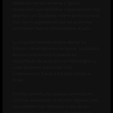
debilitado temporalmente a figuras
moderadas que defendían negociaciones más
abiertas con Occidente, mientras los sectores
más duros argumentan que las potencias
extranjeras buscan desestabilizar al país.
La situación también podría afectar las
futuras conversaciones nucleares. La Guardia
Revolucionaria históricamente ha
desconfiado de acuerdos con Washington y
suele favorecer posiciones más
confrontativas frente a Estados Unidos e
Israel.
En este contexto, los ataques externos no
solo han aumentado la tensión regional, sino
que también han reforzado a uno de los
actores más poderosos e influyentes del