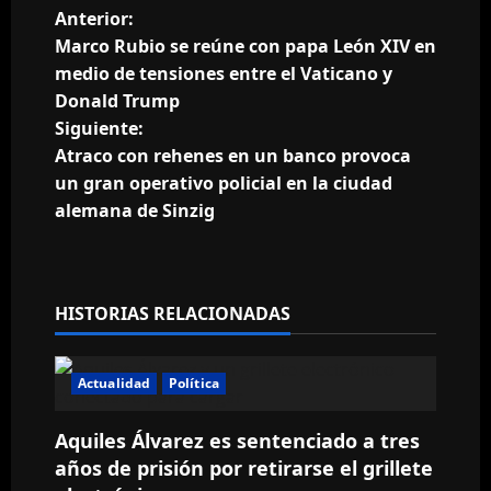
N
Anterior:
Marco Rubio se reúne con papa León XIV en
a
medio de tensiones entre el Vaticano y
Donald Trump
v
Siguiente:
e
Atraco con rehenes en un banco provoca
un gran operativo policial en la ciudad
g
alemana de Sinzig
a
c
HISTORIAS RELACIONADAS
i
ó
Actualidad
Política
n
Aquiles Álvarez es sentenciado a tres
años de prisión por retirarse el grillete
d