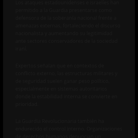
Los ataques estadounidenses e israelíes han
permitido a la Guardia presentarse como
defensora de la soberanía nacional frente a
amenazas externas, fortaleciendo el discurso
nacionalista y aumentando su legitimidad
ante sectores conservadores de la sociedad
iraní.
Expertos señalan que en contextos de
conflicto externo, las estructuras militares y
de seguridad suelen ganar peso político,
especialmente en sistemas autoritarios
donde la estabilidad interna se convierte en
prioridad.
La Guardia Revolucionaria también ha
endurecido el control interno. Organizaciones
de derechos humanos denuncian un