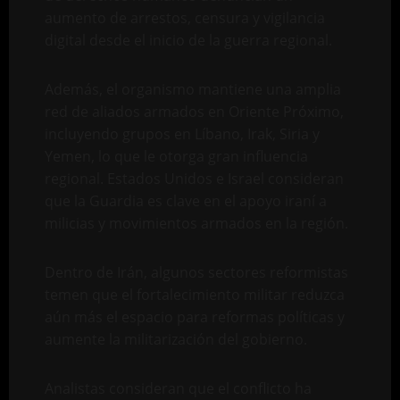
aumento de arrestos, censura y vigilancia
digital desde el inicio de la guerra regional.
Además, el organismo mantiene una amplia
red de aliados armados en Oriente Próximo,
incluyendo grupos en Líbano, Irak, Siria y
Yemen, lo que le otorga gran influencia
regional. Estados Unidos e Israel consideran
que la Guardia es clave en el apoyo iraní a
milicias y movimientos armados en la región.
Dentro de Irán, algunos sectores reformistas
temen que el fortalecimiento militar reduzca
aún más el espacio para reformas políticas y
aumente la militarización del gobierno.
Analistas consideran que el conflicto ha