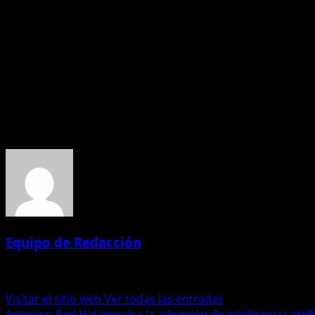
Más allá del nombre de una empresa, el foco debería estar
¿Qué criterios está utilizando la comisión técnica para calif
¿Cómo se ponderan los antecedentes frente a la capacidad
En contratos de esta magnitud, la discusión no es menor. 
moviliza a miles de quiteños.
Acerca del autor
Equipo de Redacción
Administrator
Visitar el sitio web
Ver todas las entradas
Anterior:
Red Hat impulsa la adopción de inteligencia arti