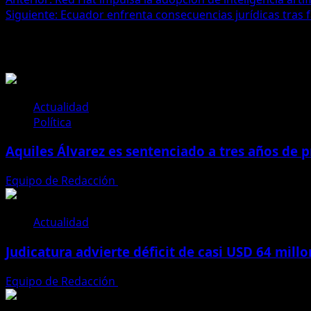
Navegación
Siguiente:
Ecuador enfrenta consecuencias jurídicas tras f
de
Historias relacionadas
entradas
Actualidad
Política
Aquiles Álvarez es sentenciado a tres años de pr
Equipo de Redacción
4 de agosto de 2026
Actualidad
Judicatura advierte déficit de casi USD 64 mill
Equipo de Redacción
28 de julio de 2026