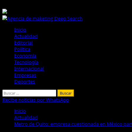
Saltar
7 de agosto de 2026
al
contenido
Menú
Inicio
principal
Actualidad
Editorial
Política
Economía
Tecnología
Internacional
Empresas
Deportes
Buscar:
Recibe noticias por WhatsApp
Inicio
Actualidad
Metro de Quito: empresa cuestionada en México part