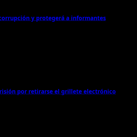
 corrupción y protegerá a informantes
isión por retirarse el grillete electrónico