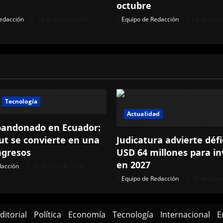
octubre
edacción
23 de julio de 2026
Equipo de Redacción
14 de mayo
Tecnología
Actualidad
bandonado en Ecuador:
ut se convierte en una
Judicatura advierte défi
ngresos
USD 64 millones para in
en 2027
dacción
31 de julio de 2026
Equipo de Redacción
28 de julio
ditorial
Política
Economía
Tecnología
Internacional
E