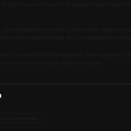
la importancia de mantener abiertas rutas clave com
l 20% del petróleo mundial, había estado bajo amenaz
ntre países dependientes de las exportaciones energ
iato, su sostenibilidad dependerá de la capacidad d
 activos en un contexto altamente volátil.
n
odas las entradas