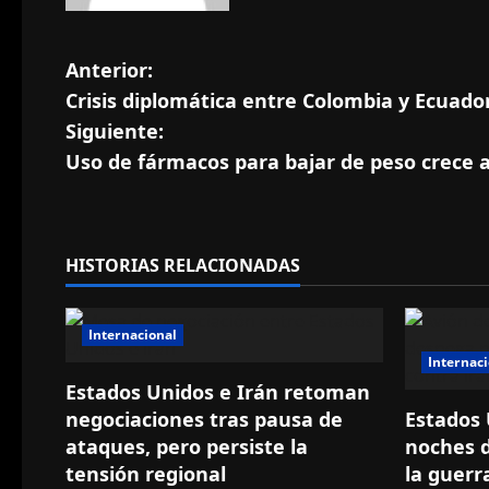
N
Anterior:
Crisis diplomática entre Colombia y Ecuador
a
Siguiente:
v
Uso de fármacos para bajar de peso crece a
e
g
HISTORIAS RELACIONADAS
a
Internacional
c
Internac
i
Estados Unidos e Irán retoman
negociaciones tras pausa de
Estados 
ó
ataques, pero persiste la
noches d
tensión regional
la guerr
n