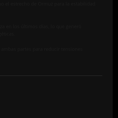
o el estrecho de Ormuz para la estabilidad
a en los últimos días, lo que generó
éticas.
e ambas partes para reducir tensiones