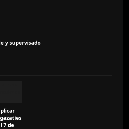
le y supervisado
plicar
gazatíes
l 7 de