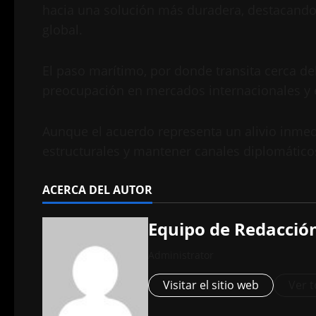
hacia una solución más duradera, destacando 
global.
El paso marítimo, por donde transita cerca de
preocupación en mercados internacionales y e
Aunque el acuerdo representa un alivio inmed
estructurales y mantener canales diplomáticos
ACERCA DEL AUTOR
Equipo de Redacció
Administrator
Visitar el sitio web
Ver t