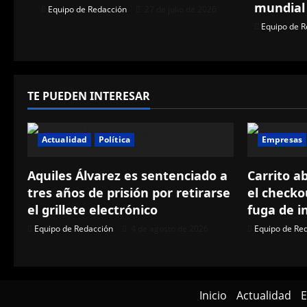
mundial
Equipo de Redacción
27 de julio de 2026
d
Equipo de R
e
e
TE PUEDEN INTERESAR
n
t
Actualidad
Política
Empresas
r
Aquiles Álvarez es sentenciado a
Carrito a
tres años de prisión por retirarse
el checko
a
el grillete electrónico
fuga de i
d
Equipo de Redacción
4 de agosto de 2026
Equipo de Re
a
s
Inicio
Actualidad
E