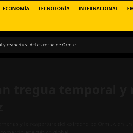
ECONOMÍA
TECNOLOGÍA
INTERNACIONAL
E
al y reapertura del estrecho de Ormuz
an tregua temporal y 
z
manas y la reapertura del estrecho de Ormuz, en un i
 comercio energético global.