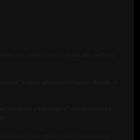
ento por contener la escalada del conflicto
macia” y evitar una confrontación directa, al
a “temporal y estratégica”, condicionada a
os.
 convierta en una oportunidad para avanzar