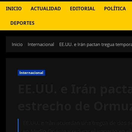
INICIO
ACTUALIDAD
EDITORIAL
POLÍTICA
DEPORTES
Inicio
Internacional
EE.UU. e Irán pactan tregua tempor
Internacional
EE.UU. e Irán pact
estrecho de Ormu
EE.UU. e Irán acuerdan una tregua de dos se
en Medio Oriente y reducir el impacto en el