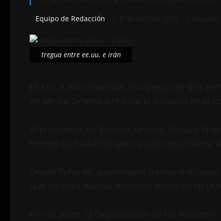
Equipo de Redacción
8 de abril de 2026
2 minutos 
tregua entre ee.uu. e irán
EE.UU. e Irán acuerdan una tregua de dos sema
en Medio Oriente y reducir el impacto en el c
El presidente de Estados Unidos, Donald Trump
tiempo que advirtió que su país responderá s
Desde Teherán, autoridades iraníes indicaron
que no haya nuevas acciones militares en la r
Por su parte, la Organización de las Naciones