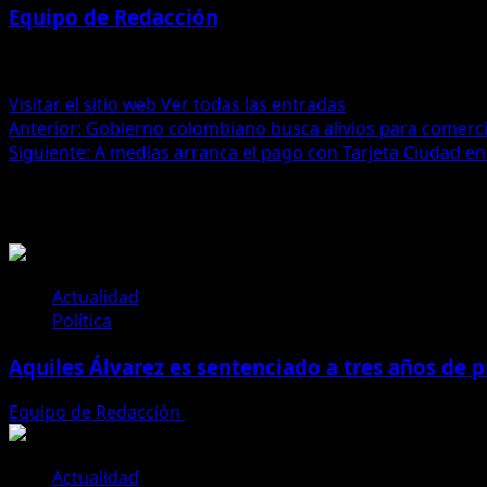
Equipo de Redacción
Administrator
Visitar el sitio web
Ver todas las entradas
Navegación
Anterior:
Gobierno colombiano busca alivios para comerci
Siguiente:
A medias arranca el pago con Tarjeta Ciudad en 
de
Historias relacionadas
entradas
Actualidad
Política
Aquiles Álvarez es sentenciado a tres años de pr
Equipo de Redacción
4 de agosto de 2026
Actualidad