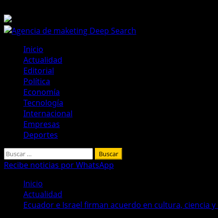
Saltar
6 de agosto de 2026
al
contenido
Menú
Inicio
principal
Actualidad
Editorial
Política
Economía
Tecnología
Internacional
Empresas
Deportes
Buscar:
Recibe noticias por WhatsApp
Inicio
Actualidad
Ecuador e Israel firman acuerdo en cultura, ciencia y