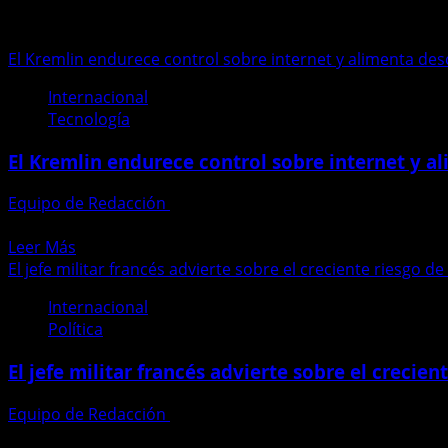
Rusia
El Kremlin endurece control sobre internet y alimenta des
Internacional
Tecnología
El Kremlin endurece control sobre internet y a
Equipo de Redacción
27 de abril de 2026
El Kremlin endurece su control sobre internet y alimenta e
Leer
Leer Más
más
El jefe militar francés advierte sobre el creciente riesgo d
acerca
Internacional
de
Política
El
Kremlin
El jefe militar francés advierte sobre el crecien
endurece
control
Equipo de Redacción
10 de abril de 2026
sobre
El jefe militar francés advierte sobre el creciente riesgo de
internet