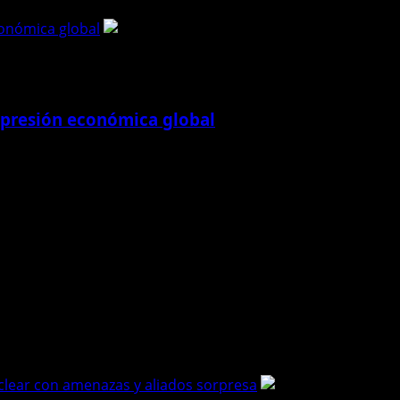
conómica global
 presión económica global
conómica global en medio de nuevos avances...
as, Ucrania reportó que Rusia lanzó un...
uclear con amenazas y aliados sorpresa