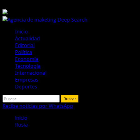
Saltar
7 de agosto de 2026
al
contenido
Menú
Inicio
principal
Actualidad
Editorial
Política
Economía
Tecnología
Internacional
Empresas
Deportes
Buscar:
Recibe noticias por WhatsApp
Inicio
Rusia