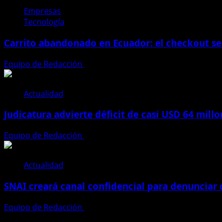
nuclear
Empresas
con
Tecnología
amenazas
y
Carrito abandonado en Ecuador: el checkout se
aliados
sorpresa
Equipo de Redacción
31 de julio de 2026
Actualidad
Judicatura advierte déficit de casi USD 64 mill
Equipo de Redacción
28 de julio de 2026
Actualidad
SNAI creará canal confidencial para denunciar
Equipo de Redacción
28 de julio de 2026