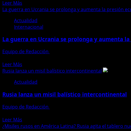
Leer
Leer Más
y
más
La guerra en Ucrania se prolonga y aumenta la presión e
alimenta
acerca
descontento
Actualidad
de
en
Internacional
El
Rusia
jefe
con
La guerra en Ucrania se prolonga y aumenta la
militar
nueva
francés
“cortina
Equipo de Redacción
26 de marzo de 2026
advierte
digital”
La guerra en Ucrania se prolonga y aumenta la presión e
sobre
Leer
Leer Más
el
más
Rusia lanza un misil balístico intercontinental
creciente
acerca
riesgo
Actualidad
de
de
La
un
Rusia lanza un misil balístico intercontinental
guerra
conflicto
en
directo
Equipo de Redacción
21 de noviembre de 2024
Ucrania
con
En un movimiento que parece sacado de una novela de espí
se
Rusia
Leer
Leer Más
prolonga
más
¿Misiles rusos en América Latina? Rusia agita el tablero n
y