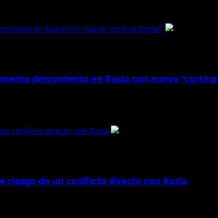
contento en Rusia con nueva “cortina digital”
limenta descontento en Rusia con nueva “cortina 
l descontento en Rusia con una nueva “cortina...
e un conflicto directo con Rusia
te riesgo de un conflicto directo con Rusia
 un conflicto directo con Rusia, en medio...