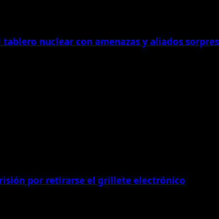
el tablero nuclear con amenazas y aliados sorpre
s entre Rusia y Occidente, los propagandistas del...
isión por retirarse el grillete electrónico