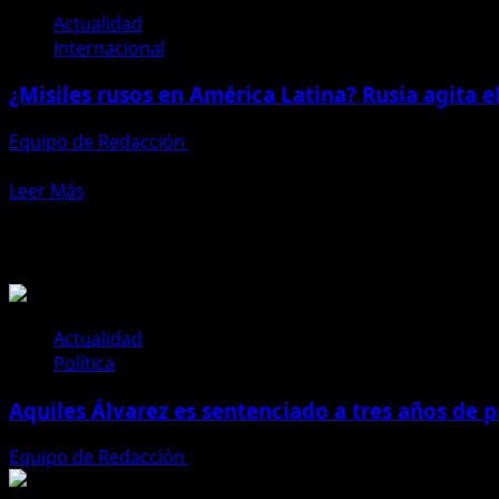
acerca
aumenta
Actualidad
de
la
Internacional
Rusia
presión
lanza
económica
¿Misiles rusos en América Latina? Rusia agita 
un
global
misil
Equipo de Redacción
19 de noviembre de 2024
balístico
Mientras el mundo sigue en vilo por las tensiones nucleare
intercontinental
Leer
Leer Más
más
Te pueden interesar
acerca
de
¿Misiles
rusos
en
Actualidad
América
Política
Latina?
Aquiles Álvarez es sentenciado a tres años de pr
Rusia
agita
Equipo de Redacción
4 de agosto de 2026
el
tablero