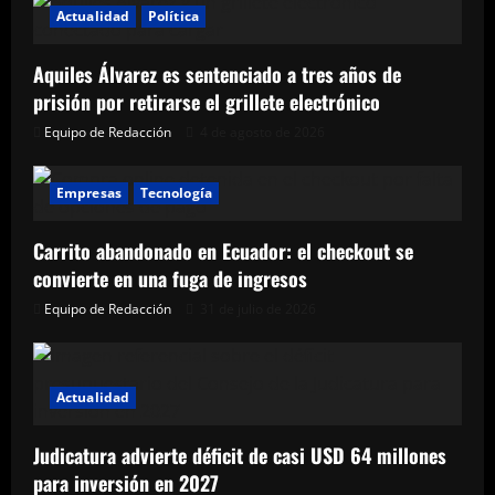
y
Actualidad
Política
Nicaragua
Aquiles Álvarez es sentenciado a tres años de
prisión por retirarse el grillete electrónico
Equipo de Redacción
4 de agosto de 2026
Empresas
Tecnología
Carrito abandonado en Ecuador: el checkout se
convierte en una fuga de ingresos
Equipo de Redacción
31 de julio de 2026
Actualidad
Judicatura advierte déficit de casi USD 64 millones
para inversión en 2027