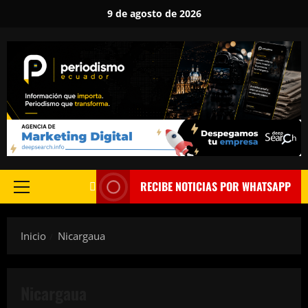
Saltar
9 de agosto de 2026
al
contenido
RECIBE NOTICIAS POR WHATSAPP
Menú
principal
Inicio
Nicargaua
Nicargaua