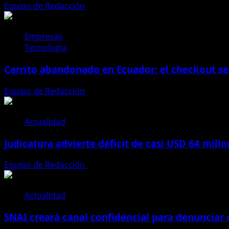
Equipo de Redacción
4 de agosto de 2026
anual
de
importaciones
Empresas
sin
Tecnología
darte
cuenta
Carrito abandonado en Ecuador: el checkout se
Equipo de Redacción
31 de julio de 2026
Actualidad
Judicatura advierte déficit de casi USD 64 mill
Equipo de Redacción
28 de julio de 2026
Actualidad
SNAI creará canal confidencial para denunciar