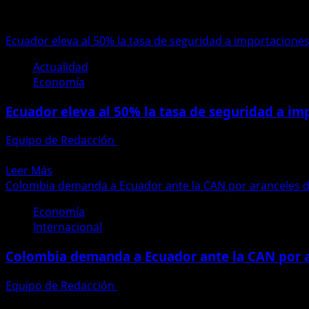
aduana
Ecuador eleva al 50% la tasa de seguridad a importacion
Actualidad
Economía
Ecuador eleva al 50% la tasa de seguridad a i
Equipo de Redacción
26 de febrero de 2026
El Gobierno de Ecuador anunció el incremento de la tasa d
Leer
Leer Más
más
Colombia demanda a Ecuador ante la CAN por aranceles d
acerca
Economía
de
Internacional
Ecuador
eleva
Colombia demanda a Ecuador ante la CAN por a
al
50%
Equipo de Redacción
18 de febrero de 2026
la
El Gobierno de Colombia demandó a Ecuador por medio del 
tasa