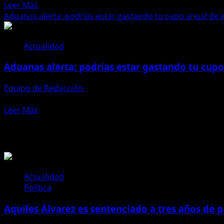
Leer
Leer Más
de
más
Aduanas alerta: podrías estar gastando tu cupo anual de 
seguridad
acerca
a
de
importaciones
Actualidad
Colombia
desde
demanda
Colombia
Aduanas alerta: podrías estar gastando tu cupo
a
Ecuador
Equipo de Redacción
20 de junio de 2025
ante
Aduanas alerta: podrías estar gastando tu cupo anual de 
la
Leer
Leer Más
CAN
más
por
Te pueden interesar
acerca
aranceles
de
del
Aduanas
30
alerta:
%
podrías
Actualidad
estar
Política
gastando
Aquiles Álvarez es sentenciado a tres años de pr
tu
cupo