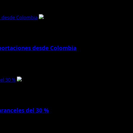
es desde Colombia
mportaciones desde Colombia
e seguridad a las importaciones provenientes de...
el 30 %
ranceles del 30 %
Ministerio de Comercio, por la imposición de...