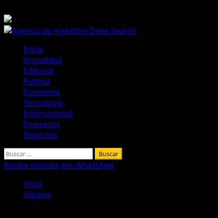
Saltar
6 de agosto de 2026
al
contenido
Menú
Inicio
principal
Actualidad
Editorial
Política
Economía
Tecnología
Internacional
Empresas
Deportes
Buscar:
Recibe noticias por WhatsApp
Inicio
aduana