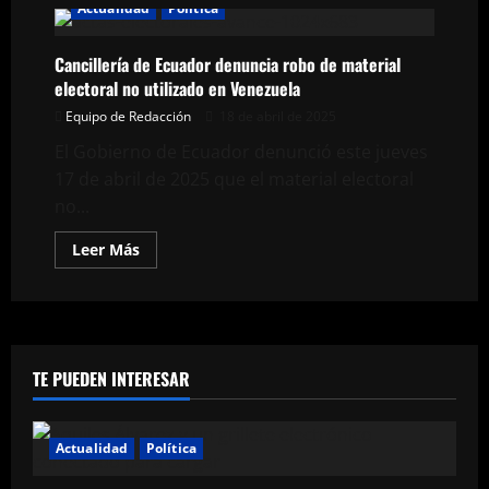
Actualidad
Política
Cancillería de Ecuador denuncia robo de material
electoral no utilizado en Venezuela
Equipo de Redacción
18 de abril de 2025
El Gobierno de Ecuador denunció este jueves
17 de abril de 2025 que el material electoral
no...
Leer
Leer Más
más
acerca
de
Cancillería
de
Ecuador
denuncia
robo
TE PUEDEN INTERESAR
de
material
electoral
no
utilizado
Actualidad
Política
en
Venezuela