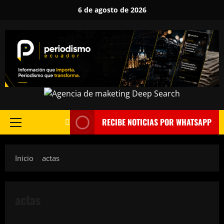
Saltar
6 de agosto de 2026
al
contenido
RECIBE NOTICIAS POR WHATSAPP
Menú
principal
Inicio
actas
actas