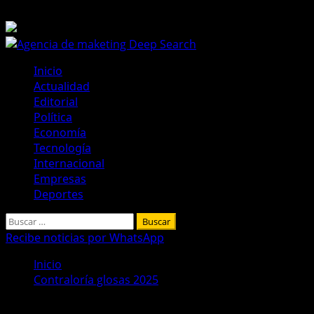
Saltar
6 de agosto de 2026
al
contenido
Menú
Inicio
principal
Actualidad
Editorial
Política
Economía
Tecnología
Internacional
Empresas
Deportes
Buscar:
Recibe noticias por WhatsApp
Inicio
Contraloría glosas 2025