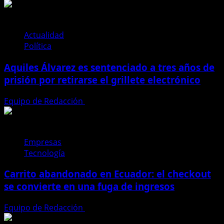
Asambleístas
ecuatorianos
arrastran
glosas
Actualidad
por
Política
más
Aquiles Álvarez es sentenciado a tres años de
de
35
prisión por retirarse el grillete electrónico
millones
de
Equipo de Redacción
4 de agosto de 2026
dólares,
según
la
Empresas
Contraloría
Tecnología
Carrito abandonado en Ecuador: el checkout
se convierte en una fuga de ingresos
Equipo de Redacción
31 de julio de 2026