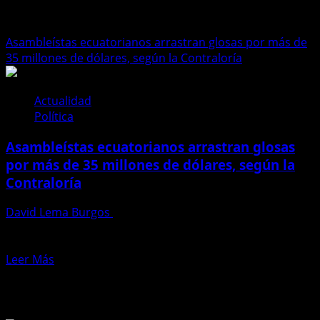
Contraloría glosas 2025
Asambleístas ecuatorianos arrastran glosas por más de
35 millones de dólares, según la Contraloría
Actualidad
Política
Asambleístas ecuatorianos arrastran glosas
por más de 35 millones de dólares, según la
Contraloría
David Lema Burgos
18 de abril de 2025
Quito, 18 de abril de 2025 (Periodismo Ecuador) – Un
nuevo reporte de la Contraloría General del...
Leer
Leer Más
más
Te pueden interesar
acerca
de