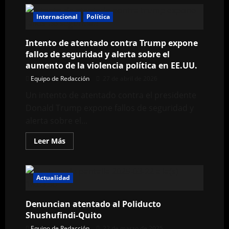
Internacional
Política
Intento de atentado contra Trump expone
fallos de seguridad y alerta sobre el
aumento de la violencia política en EE.UU.
Equipo de Redacción
27 de abril de 2026
Un intento de atentado contra el presidente
Donald Trump expone fallos de seguridad y
alerta sobre el...
Leer
Leer Más
más
acerca
de
Intento
de
Actualidad
atentado
contra
Trump
Denuncian atentado al Poliducto
expone
fallos
Shushufindi-Quito
de
seguridad
Equipo de Redacción
22 de marzo de 2025