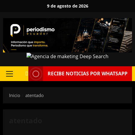
Saltar
9 de agosto de 2026
al
contenido
RECIBE NOTICIAS POR WHATSAPP
Menú
principal
Inicio
atentado
atentado