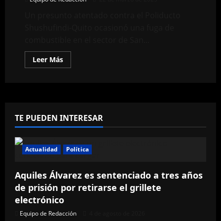
y
alerta
Un presunto atentado contra el Poliducto
sobre
el
Shushufindi-Quito ocasionó una fuga de
aumento
de
combustible en el sector de San...
la
violencia
Leer
Leer Más
política
más
en
acerca
EE.UU.
de
Denuncian
atentado
al
Poliducto
Shushufindi-
TE PUEDEN INTERESAR
Quito
Actualidad
Política
Aquiles Álvarez es sentenciado a tres años
de prisión por retirarse el grillete
electrónico
Equipo de Redacción
4 de agosto de 2026