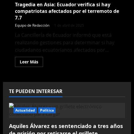
Tragedia en Asia: Ecuador verifica si hay
compatriotas afectados por el terremoto de
7.7
Equipo de Redacción
1 de abril de 2025
La Cancillería de Ecuador informó que está
realizando gestiones para determinar si hay
ciudadanos ecuatorianos afectados por...
Leer
Leer Más
más
acerca
de
Tragedia
en
Asia:
TE PUEDEN INTERESAR
Ecuador
verifica
si
hay
compatriotas
Actualidad
Política
afectados
por
el
terremoto
Aquiles Álvarez es sentenciado a tres años
de
de prisión por retirarse el grillete
7.7