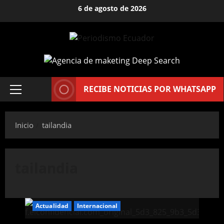
Saltar
6 de agosto de 2026
al
contenido
RECIBE NOTICIAS POR WHATSAPP
Menú
principal
Inicio
tailandia
tailandia
Actualidad
Internacional