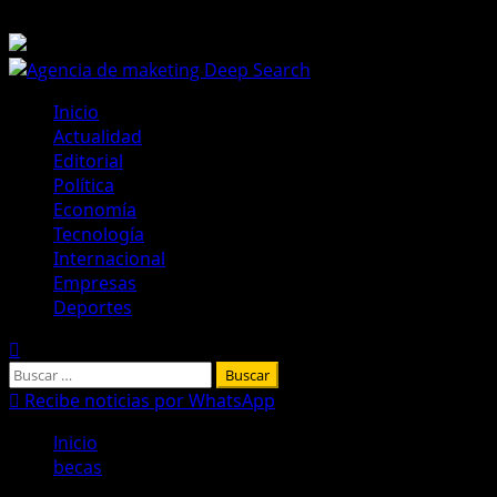
Saltar
7 de agosto de 2026
al
contenido
Menú
Inicio
principal
Actualidad
Editorial
Política
Economía
Tecnología
Internacional
Empresas
Deportes
Buscar:
Recibe noticias por WhatsApp
Inicio
becas