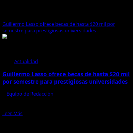
becas
Guillermo Lasso ofrece becas de hasta $20 mil por
semestre para prestigiosas universidades
Actualidad
Guillermo Lasso ofrece becas de hasta $20 mil
por semestre para prestigiosas universidades
Equipo de Redacción
9 de abril de 2025
El expresidente Guillermo Lasso presentó este 7 de abril
de 2025 un programa de becas destinado a...
Leer
Leer Más
más
Te pueden interesar
acerca
de