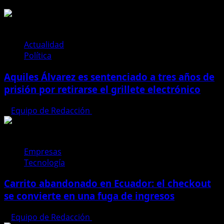
Guillermo
Lasso
ofrece
becas
Actualidad
de
Política
hasta
Aquiles Álvarez es sentenciado a tres años de
$20
mil
prisión por retirarse el grillete electrónico
por
semestre
Equipo de Redacción
4 de agosto de 2026
para
prestigiosas
universidades
Empresas
Tecnología
Carrito abandonado en Ecuador: el checkout
se convierte en una fuga de ingresos
Equipo de Redacción
31 de julio de 2026