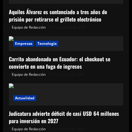
en
el
mercado
Aquiles Álvarez es sentenciado a tres años de
del
renting
prisión por retirarse el grillete electrónico
ecuatoriano
Equipo de Redacción
4 de agosto de 2026
Empresas
Tecnología
Carrito abandonado en Ecuador: el checkout se
convierte en una fuga de ingresos
Equipo de Redacción
31 de julio de 2026
Actualidad
Judicatura advierte déficit de casi USD 64 millones
para inversión en 2027
Equipo de Redacción
28 de julio de 2026