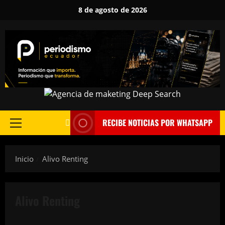
Saltar
8 de agosto de 2026
al
contenido
RECIBE NOTICIAS POR WHATSAPP
Menú
principal
Inicio
Alivo Renting
Alivo Renting