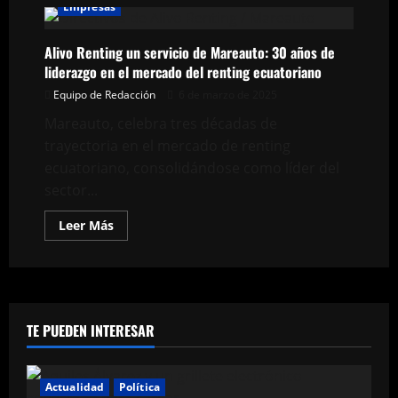
Empresas
Alivo Renting un servicio de Mareauto: 30 años de
liderazgo en el mercado del renting ecuatoriano
Equipo de Redacción
6 de marzo de 2025
Mareauto, celebra tres décadas de
trayectoria en el mercado de renting
ecuatoriano, consolidándose como líder del
sector...
Leer
Leer Más
más
acerca
de
Alivo
Renting
un
servicio
de
TE PUEDEN INTERESAR
Mareauto:
30
años
de
liderazgo
Actualidad
Política