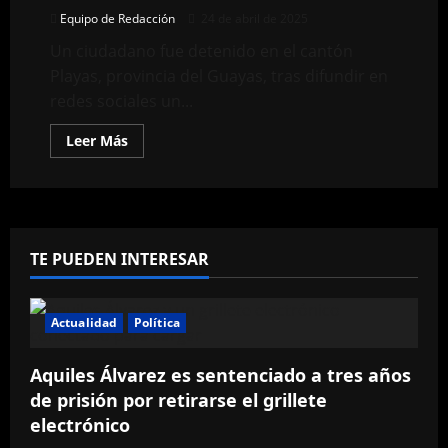
Equipo de Redacción
24 de abril de 2025
Un ciudadano fue detenido en el cantón
Playas, provincia del Guayas, tras difundir en
redes sociales un...
Leer
Leer Más
más
acerca
de
Prisión
preventiva
para
sujeto
que
TE PUEDEN INTERESAR
incitó
al
asesinato
de
Daniel
Actualidad
Política
Noboa
en
TikTok
Aquiles Álvarez es sentenciado a tres años
de prisión por retirarse el grillete
electrónico