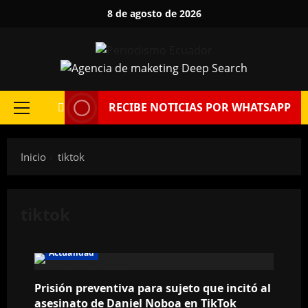
Saltar
8 de agosto de 2026
al
contenido
RECIBE NOTICIAS POR WHATSAPP
Menú
principal
Inicio
tiktok
tiktok
Actualidad
Prisión preventiva para sujeto que incitó al
asesinato de Daniel Noboa en TikTok