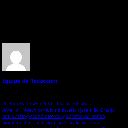
Por ahora, no hay un plazo definido para la elección del
nuevo fiscal general, lo que prolongará la permanencia
de Salazar en el cargo por un tiempo indefinido.
Acerca del autor
Equipo de Redacción
Administrator
Visitar el sitio web
Ver todas las entradas
Navegación
Anterior:
Nuevo cambio ministerial: Jaramillo Granja
entra al ring económico del gobierno de Noboa
de
Siguiente:
Caso Villavicencio: Fiscalía rechaza