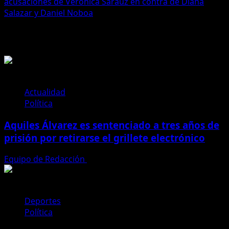
entradas
acusaciones de Verónica Sarauz en contra de Diana
Salazar y Daniel Noboa
Historias relacionadas
Actualidad
Política
Aquiles Álvarez es sentenciado a tres años de
prisión por retirarse el grillete electrónico
Equipo de Redacción
4 de agosto de 2026
Deportes
Política