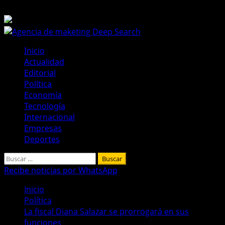
Saltar
8 de agosto de 2026
al
contenido
Menú
Inicio
principal
Actualidad
Editorial
Política
Economía
Tecnología
Internacional
Empresas
Deportes
Buscar:
Recibe noticias por WhatsApp
Inicio
Política
La fiscal Diana Salazar se prorrogará en sus
funciones