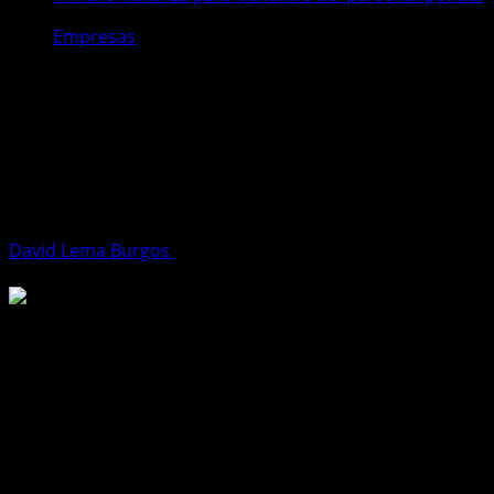
Empresas
Teojama Comercial y la policía
nacional del ecuador firmaron
alianza para beneficio del personal
policial
David Lema Burgos
25 de abril de 2025
3 minutos de
lectura
Teojama Comercial y la Policía Nacional del Ecuador
formalizaron una alianza estratégica destinada a ofrecer
beneficios exclusivos para el personal policial en la
adquisición de vehículos, servicios de mantenimiento y
repuestos.
El principal objetivo de esta colaboración es