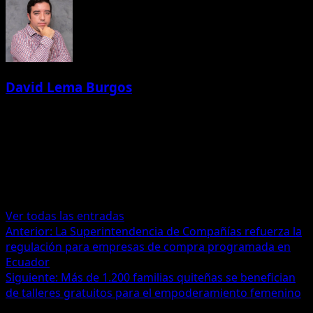
David Lema Burgos
Administrator
Especialista en Marketing Tecnológico | Periodista |
Storytelling Estratégico | Comunicación con Propósito 📍
Ecuador | 💼 Construyo marcas con alma y datos | 🤝
Marketing, tecnología
Ver todas las entradas
Navegación
Anterior:
La Superintendencia de Compañías refuerza la
regulación para empresas de compra programada en
de
Ecuador
entradas
Siguiente:
Más de 1.200 familias quiteñas se benefician
de talleres gratuitos para el empoderamiento femenino