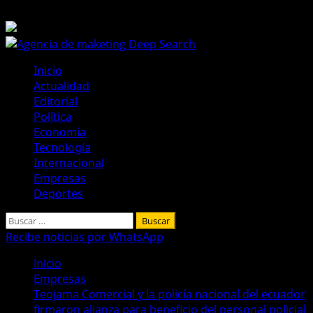
Saltar
8 de agosto de 2026
al
contenido
Menú
Inicio
principal
Actualidad
Editorial
Política
Economía
Tecnología
Internacional
Empresas
Deportes
Buscar:
Recibe noticias por WhatsApp
Inicio
Empresas
Teojama Comercial y la policía nacional del ecuador
firmaron alianza para beneficio del personal policial