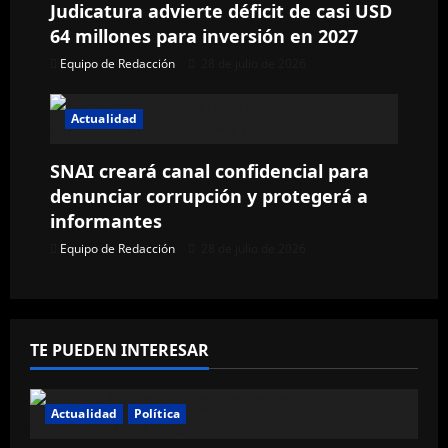
t
Judicatura advierte déficit de casi USD
64 millones para inversión en 2027
r
Equipo de Redacción
28 de julio de 2026
a
Actualidad
d
a
SNAI creará canal confidencial para
denunciar corrupción y protegerá a
s
informantes
Equipo de Redacción
28 de julio de 2026
TE PUEDEN INTERESAR
Actualidad
Política