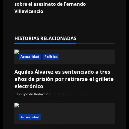
sobre el asesinato de Fernando
g
Villavicencio
a
c
HISTORIAS RELACIONADAS
i
ó
Actualidad
Política
n
Aquiles Álvarez es sentenciado a tres
años de prisión por retirarse el grillete
d
electrónico
e
Equipo de Redacción
4 de agosto de 2026
e
n
Actualidad