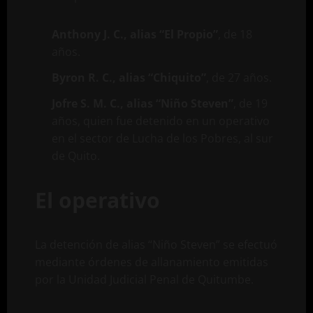
Anthony J. C., alias “El Propio”
, de 18
años.
Byron R. C., alias “Chiquito”
, de 27 años.
Jofre S. M. C., alias “Niño Steven”
, de 19
años, quien fue detenido en un operativo
en el sector de Lucha de los Pobres, al sur
de Quito.
El operativo
La detención de alias “Niño Steven” se efectuó
mediante órdenes de allanamiento emitidas
por la Unidad Judicial Penal de Quitumbe.