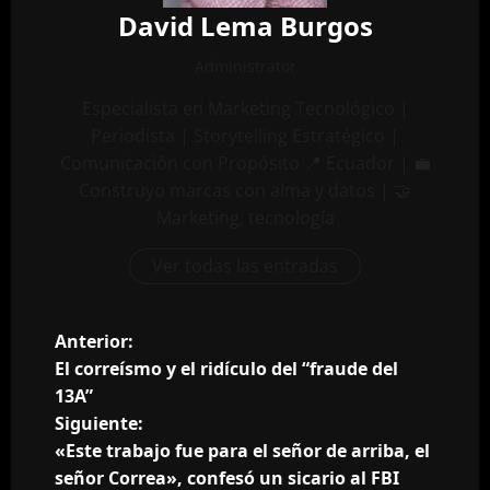
David Lema Burgos
Administrator
Especialista en Marketing Tecnológico |
Periodista | Storytelling Estratégico |
Comunicación con Propósito 📍 Ecuador | 💼
Construyo marcas con alma y datos | 🤝
Marketing, tecnología
Ver todas las entradas
N
Anterior:
El correísmo y el ridículo del “fraude del
a
13A”
Siguiente:
v
«Este trabajo fue para el señor de arriba, el
e
señor Correa», confesó un sicario al FBI