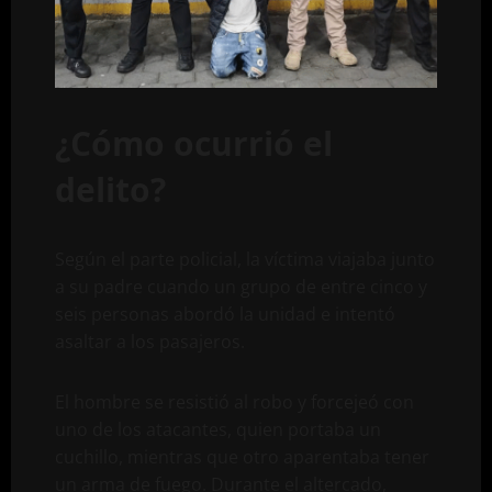
¿Cómo ocurrió el
delito?
Según el parte policial, la víctima viajaba junto
a su padre cuando un grupo de entre cinco y
seis personas abordó la unidad e intentó
asaltar a los pasajeros.
El hombre se resistió al robo y forcejeó con
uno de los atacantes, quien portaba un
cuchillo, mientras que otro aparentaba tener
un arma de fuego. Durante el altercado,