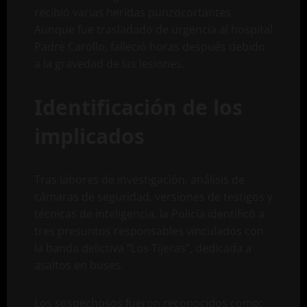
recibió varias heridas punzocortantes.
Aunque fue trasladado de urgencia al hospital
Padre Carollo, falleció horas después debido
a la gravedad de las lesiones.
Identificación de los
implicados
Tras labores de investigación, análisis de
cámaras de seguridad, versiones de testigos y
técnicas de inteligencia, la Policía identificó a
tres presuntos responsables vinculados con
la banda delictiva “Los Tijeras”, dedicada a
asaltos en buses.
Los sospechosos fueron reconocidos como: