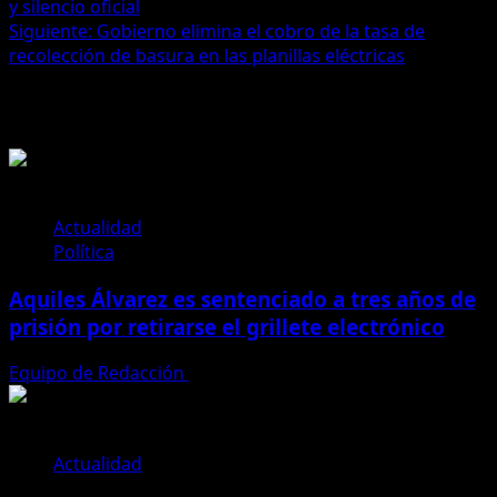
y silencio oficial
de
Siguiente:
Gobierno elimina el cobro de la tasa de
entradas
recolección de basura en las planillas eléctricas
Historias relacionadas
Actualidad
Política
Aquiles Álvarez es sentenciado a tres años de
prisión por retirarse el grillete electrónico
Equipo de Redacción
4 de agosto de 2026
Actualidad