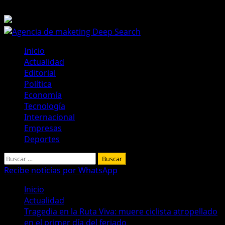
Saltar
9 de agosto de 2026
al
contenido
Menú
Inicio
principal
Actualidad
Editorial
Política
Economía
Tecnología
Internacional
Empresas
Deportes
Buscar:
Recibe noticias por WhatsApp
Inicio
Actualidad
Tragedia en la Ruta Viva: muere ciclista atropellado
en el primer día del feriado