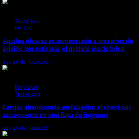
de
pólizas
¿por
Actualidad
qué
Política
revisar
Aquiles Álvarez es sentenciado a tres años de
coberturas
al
prisión por retirarse el grillete electrónico
iniciar
el
Equipo de Redacción
4 de agosto de 2026
año?
Empresas
Tecnología
Carrito abandonado en Ecuador: el checkout
se convierte en una fuga de ingresos
Equipo de Redacción
31 de julio de 2026