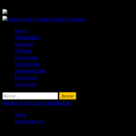
Saltar
10 de agosto de 2026
al
contenido
Menú
Inicio
principal
Actualidad
Editorial
Política
Economía
Tecnología
Internacional
Empresas
Deportes
Buscar:
Recibe noticias por WhatsApp
Inicio
tecniseguros