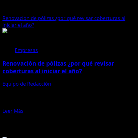
tecniseguros
Renovación de pólizas ¿por qué revisar coberturas al
iniciar el año?
Empresas
Renovación de pólizas ¿por qué revisar
coberturas al iniciar el año?
Equipo de Redacción
26 de enero de 2026
Al inicio de cada año, muchas familias y empresas
realizan balances financieros, actualizan metas y
replantean prioridades....
Leer
Leer Más
más
Te pueden interesar
acerca
de
Renovación