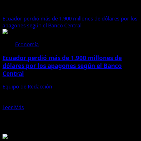
recesión
Ecuador perdió más de 1.900 millones de dólares por los
apagones según el Banco Central
Economía
Ecuador perdió más de 1.900 millones de
dólares por los apagones según el Banco
Central
Equipo de Redacción
18 de abril de 2025
El Banco Central del Ecuador (BCE) informó este martes
15 de abril que la economía nacional se...
Leer
Leer Más
más
Te pueden interesar
acerca
de
Ecuador