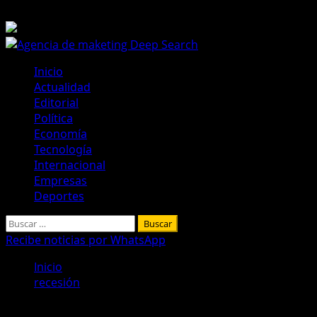
Saltar
9 de agosto de 2026
al
contenido
Menú
Inicio
principal
Actualidad
Editorial
Política
Economía
Tecnología
Internacional
Empresas
Deportes
Buscar:
Recibe noticias por WhatsApp
Inicio
recesión