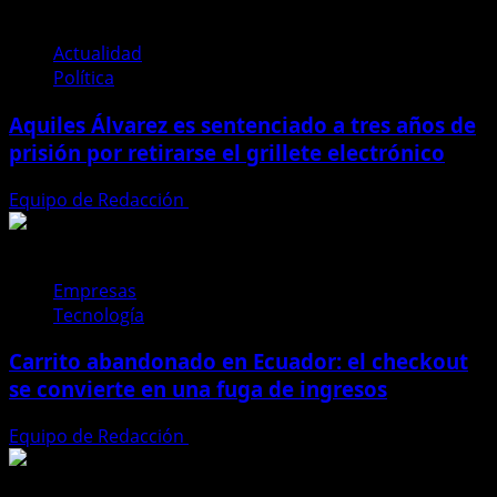
perdió
más
de
Actualidad
1.900
Política
millones
Aquiles Álvarez es sentenciado a tres años de
de
dólares
prisión por retirarse el grillete electrónico
por
los
Equipo de Redacción
4 de agosto de 2026
apagones
según
el
Empresas
Banco
Tecnología
Central
Carrito abandonado en Ecuador: el checkout
se convierte en una fuga de ingresos
Equipo de Redacción
31 de julio de 2026