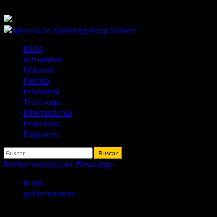
Saltar
6 de agosto de 2026
al
contenido
Menú
Inicio
principal
Actualidad
Editorial
Política
Economía
Tecnología
Internacional
Empresas
Deportes
Buscar:
Recibe noticias por WhatsApp
Inicio
gobernadores