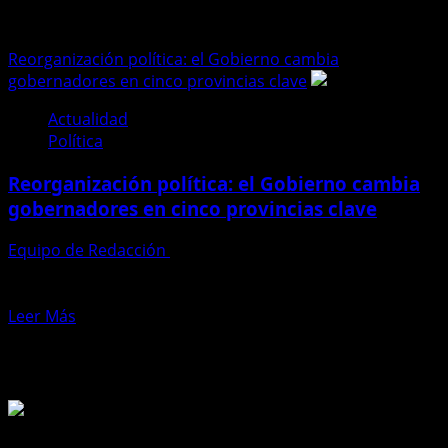
gobernadores
Reorganización política: el Gobierno cambia
gobernadores en cinco provincias clave
Actualidad
Política
Reorganización política: el Gobierno cambia
gobernadores en cinco provincias clave
Equipo de Redacción
25 de junio de 2025
El Ejecutivo decidió renovar a los gobernadores en cinco
provincias del país, en lo que parece ser...
Leer
Leer Más
más
Te pueden interesar
acerca
de
Reorganización
política:
el