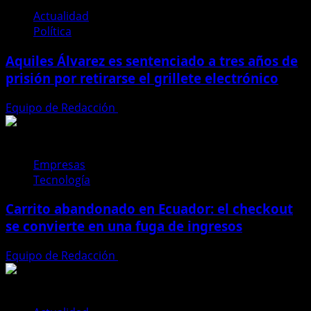
Gobierno
Actualidad
cambia
Política
gobernadores
Aquiles Álvarez es sentenciado a tres años de
en
cinco
prisión por retirarse el grillete electrónico
provincias
clave
Equipo de Redacción
4 de agosto de 2026
Empresas
Tecnología
Carrito abandonado en Ecuador: el checkout
se convierte en una fuga de ingresos
Equipo de Redacción
31 de julio de 2026