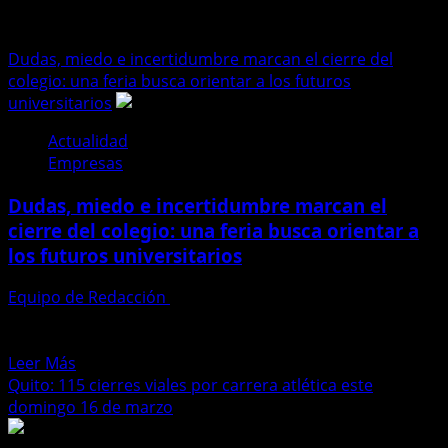
carrera
Dudas, miedo e incertidumbre marcan el cierre del
colegio: una feria busca orientar a los futuros
universitarios
Actualidad
Empresas
Dudas, miedo e incertidumbre marcan el
cierre del colegio: una feria busca orientar a
los futuros universitarios
Equipo de Redacción
15 de enero de 2026
Dudas, incertidumbre y hasta miedo acompañan a miles
de jóvenes bachilleres que culminan el colegio y se...
Leer
Leer Más
más
Quito: 115 cierres viales por carrera atlética este
acerca
domingo 16 de marzo
de