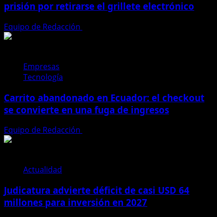
este
prisión por retirarse el grillete electrónico
domingo
16
Equipo de Redacción
4 de agosto de 2026
de
marzo
Empresas
Tecnología
Carrito abandonado en Ecuador: el checkout
se convierte en una fuga de ingresos
Equipo de Redacción
31 de julio de 2026
Actualidad
Judicatura advierte déficit de casi USD 64
millones para inversión en 2027