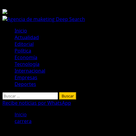
Saltar
9 de agosto de 2026
al
contenido
Menú
Inicio
principal
Actualidad
Editorial
Política
Economía
Tecnología
Internacional
Empresas
Deportes
Buscar:
Recibe noticias por WhatsApp
Inicio
carrera