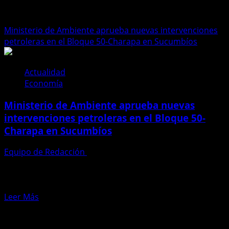
bloque 50
Ministerio de Ambiente aprueba nuevas intervenciones
petroleras en el Bloque 50-Charapa en Sucumbíos
Actualidad
Economía
Ministerio de Ambiente aprueba nuevas
intervenciones petroleras en el Bloque 50-
Charapa en Sucumbíos
Equipo de Redacción
24 de junio de 2026
El Ministerio de Ambiente y Energía aprobó el estudio
complementario que permitirá ejecutar nuevas
actividades en el...
Leer
Leer Más
más
Te pueden interesar
acerca