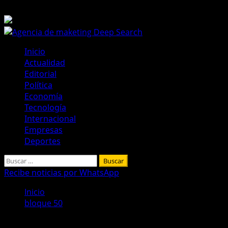
Saltar
8 de agosto de 2026
al
contenido
Menú
Inicio
principal
Actualidad
Editorial
Política
Economía
Tecnología
Internacional
Empresas
Deportes
Buscar:
Recibe noticias por WhatsApp
Inicio
bloque 50