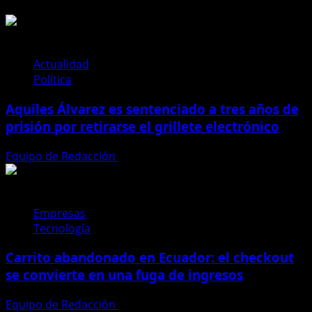
de
Ministerio
de
Ambiente
aprueba
Actualidad
nuevas
Política
intervenciones
Aquiles Álvarez es sentenciado a tres años de
petroleras
en
prisión por retirarse el grillete electrónico
el
Bloque
Equipo de Redacción
4 de agosto de 2026
50-
Charapa
en
Empresas
Sucumbíos
Tecnología
Carrito abandonado en Ecuador: el checkout
se convierte en una fuga de ingresos
Equipo de Redacción
31 de julio de 2026