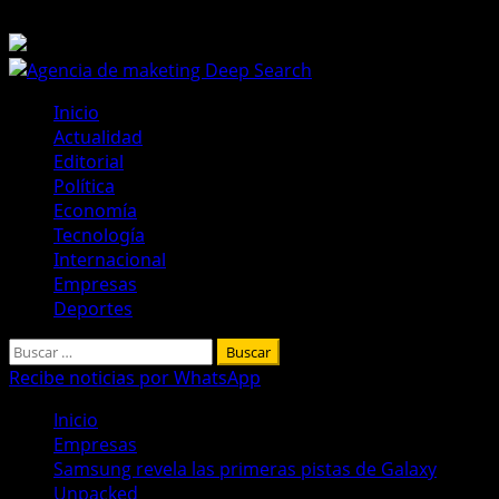
Saltar
9 de agosto de 2026
al
contenido
Menú
Inicio
principal
Actualidad
Editorial
Política
Economía
Tecnología
Internacional
Empresas
Deportes
Buscar:
Recibe noticias por WhatsApp
Inicio
Empresas
Samsung revela las primeras pistas de Galaxy
Unpacked