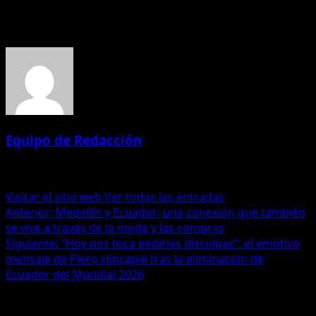
Acerca del autor
Equipo de Redacción
Administrator
Visitar el sitio web
Ver todas las entradas
Navegación
Anterior:
Medellín y Ecuador: una conexión que también
se vive a través de la moda y las compras
de
Siguiente:
“Hoy nos toca pedirles disculpas”: el emotivo
entradas
mensaje de Piero Hincapié tras la eliminación de
Ecuador del Mundial 2026
Historias relacionadas