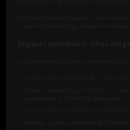
referéndum (16 de noviembre), dependiendo de
Para Carlos Poveda, abogado y asesor de diri
cuando el Gobierno diga: ‘vengan a conversar
Impacto económico: cifras del p
Los antecedentes de paros recientes en Ecua
En 2019, una paralización de 11 días regis
El paro nacional de junio de 2022, con un
equivalentes al 1 % del PIB en ese año.
En los primeros 8 días del paro actual (20
Además, el propio Ministerio de Economía