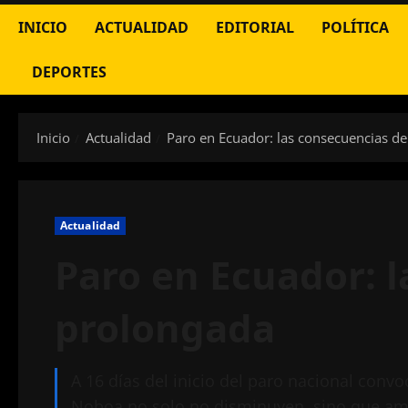
INICIO
ACTUALIDAD
EDITORIAL
POLÍTICA
DEPORTES
Inicio
Actualidad
Paro en Ecuador: las consecuencias de
Actualidad
Paro en Ecuador: l
prolongada
A 16 días del inicio del paro nacional conv
Noboa no solo no disminuyen, sino que ame