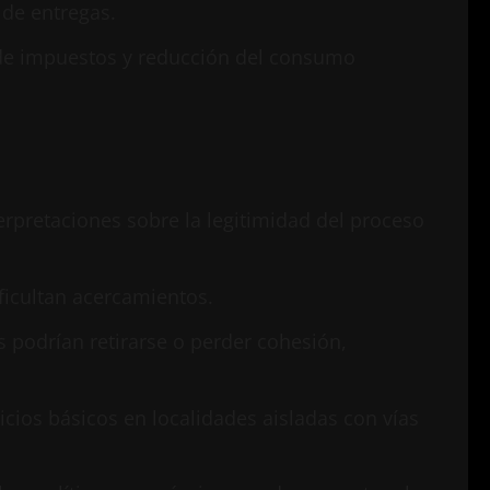
 de entregas.
 de impuestos y reducción del consumo
nterpretaciones sobre la legitimidad del proceso
ficultan acercamientos.
 podrían retirarse o perder cohesión,
icios básicos en localidades aisladas con vías