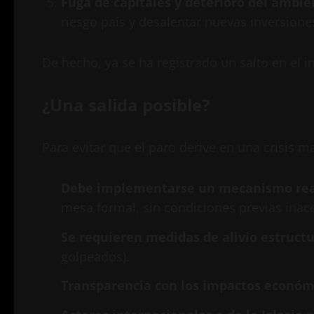
Fuga de capitales y deterioro del ambie
riesgo país y desalentar nuevas inversione
De hecho, ya se ha registrado un salto en el 
¿Una salida posible?
Para evitar que el paro derive en una crisis m
Debe implementarse un mecanismo real
mesa formal, sin condiciones previas inac
Se requieren medidas de alivio estructu
golpeados).
Transparencia con los impactos económi