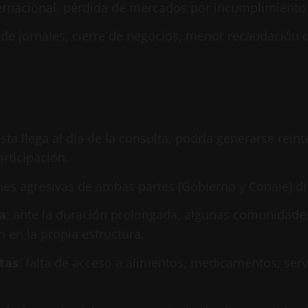
nternacional, pérdida de mercados por incumplimiento
 de jornales, cierre de negocios, menor recaudación
testa llega al día de la consulta, podría generarse rei
rticipación.
nes agresivas de ambas partes (Gobierno y Conaie) di
a
: ante la duración prolongada, algunas comunidades
en la propia estructura.
tas
: falta de acceso a alimentos, medicamentos, serv