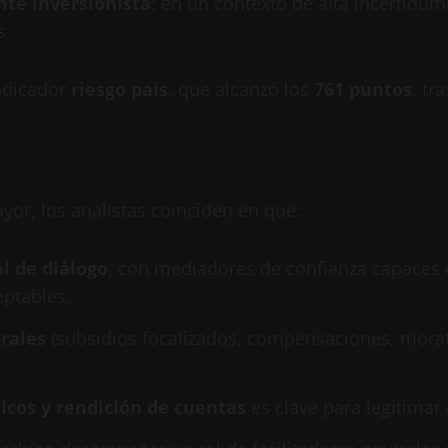
nte inversionista
: en un contexto de alta incertidu
s.
indicador
riesgo país
, que alcanzó los
761 puntos
, tr
ayor, los analistas coinciden en que:
 de diálogo
, con mediadores de confianza capaces 
eptables.
rales
(subsidios focalizados, compensaciones, morato
cos y rendición de cuentas
es clave para legitimar