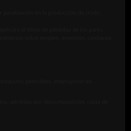
 paralización en la producción de crudo.
replicara el ritmo de pérdidas de los paros
 indirectos sobre empleo, inversión, confianza
 productos perecibles, interrupción en
ctos, pérdidas por descomposición, caída de