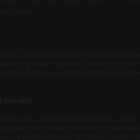
utos de lectura
ado por la Conaie, las tensiones entre el movimiento 
an con prolongar la protesta hasta el 16 de noviemb
cceden a dialogar, el país podría enfrentarse a con
l terreno
istró uno de sus episodios más tensos en el cantón E
 Sigsihuayco fue “atacada por personas violentas para
los, el presidente Noboa llegó al sitio y cumplió co