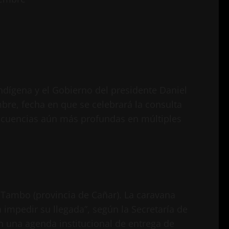
indígena y el Gobierno del presidente Daniel
re, fecha en que se celebrará la consulta
secuencias aún más profundas en múltiples
l Tambo (provincia de Cañar). La caravana
 impedir su llegada”, según la Secretaría de
n una agenda institucional de entrega de