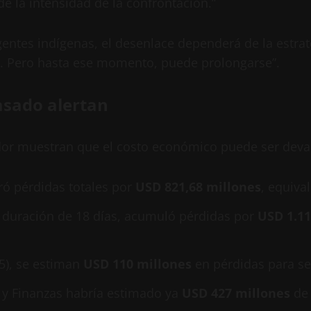
 la intensidad de la confrontación.”
gentes indígenas, el desenlace dependerá de la estra
’. Pero hasta ese momento, puede prolongarse”.
asado alertan
dor muestran que el costo económico puede ser deva
tró pérdidas totales por
USD 821,68 millones
, equiva
a duración de 18 días, acumuló pérdidas por
USD 1.11
25), se estiman
USD 110 millones
en pérdidas para se
 y Finanzas habría estimado ya
USD 427 millones
de 