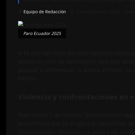
Equipo de Redacción
8 de octubre de 2025
5 min
Paro Ecuador 2025
A 16 días del inicio del paro nacional convoc
Noboa no solo no disminuyen, sino que amenaz
popular y referéndum. Si ambos sectores no a
frentes.
Violencia y confrontaciones en e
Este martes 7 de octubre, la movilización reg
presidencial que se dirigía a la comunidad de
Comunicación. Sin embargo, pese a los obstácu