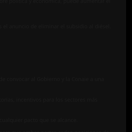
mbre política y económica, puede aumentar el
as el anuncio de eliminar el subsidio al diésel.
de convocar al Gobierno y la Conaie a una
rias, incentivos para los sectores más
 cualquier pacto que se alcance.