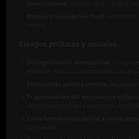
Exportaciones
: impacto en la logística i
Empleo y recaudación fiscal
: suspensión
interno.
Riesgos políticos y sociales
Deslegitimación institucional
: si la pro
electoral, e incluso cuestionamientos de pa
Polarización política intensa
: declaracio
Fragmentación del movimiento indígen
restando presión pero generando desorden 
Crisis humanitaria rumbo a zonas remo
bloqueadas.