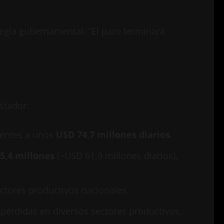
tegia gubernamental: “El paro terminará
stador:
lentes a unos
USD 74,7 millones diarios
.
5,4 millones
(~USD 61,9 millones diarios),
ctores productivos nacionales.
pérdidas en diversos sectores productivos,