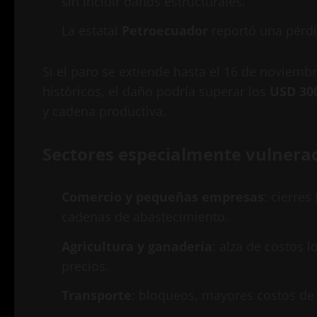
sin incluir daños estructurales.
La estatal
Petroecuador
reportó una pérd
Si el paro se extiende hasta el 16 de noviembr
históricos, el daño podría superar los
USD 300
y cadena productiva.
Sectores especialmente vulnera
Comercio y pequeñas empresas
: cierres
cadenas de abastecimiento.
Agricultura y ganadería
: alza de costos 
precios.
Transporte
: bloqueos, mayores costos de