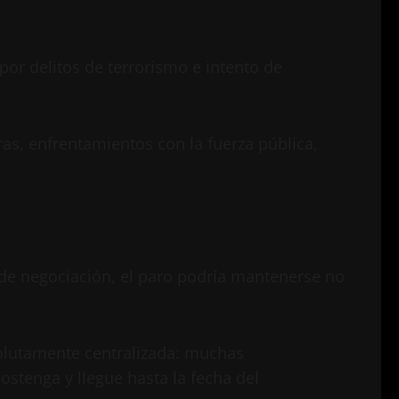
por delitos de terrorismo e intento de
ras, enfrentamientos con la fuerza pública,
s de negociación, el paro podría mantenerse no
solutamente centralizada: muchas
ostenga y llegue hasta la fecha del