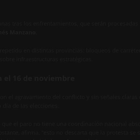
sonas tras los enfrentamientos, que serán procesadas 
nés Manzano
.
repetido en distintas provincias: bloqueos de carrete
sobre infraestructuras estratégicas.
a el 16 de noviembre
con el agravamiento del conflicto y sin señales clara
 día de las elecciones.
te que el paro no tiene una coordinación nacional ab
tante, afirma, “esto no descarta que la protesta se s