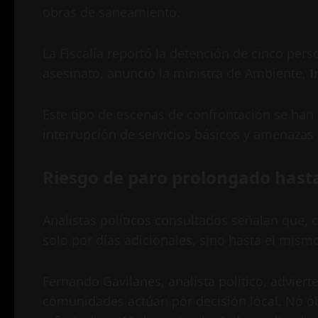
obras de saneamiento.
La Fiscalía reportó la detención de cinco per
asesinato, anunció la ministra de Ambiente,
I
Este tipo de escenas de confrontación se han 
interrupción de servicios básicos y amenazas 
Riesgo de paro prolongado hast
Analistas políticos consultados señalan que, 
solo por días adicionales, sino hasta el mismo
Fernando Gavilanes, analista político, advier
comunidades actúan por decisión local. No obs