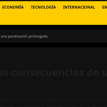
ECONOMÍA
TECNOLOGÍA
INTERNACIONAL
E
 una paralización prolongada
as consecuencias de 
ocado por la Conaie, las tensiones entre el movimient
nazan con prolongar la protesta hasta el 16 de nov