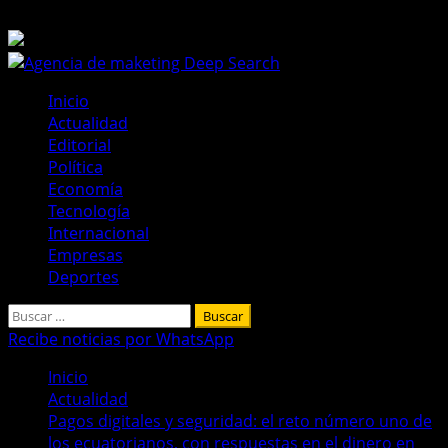
Saltar
8 de agosto de 2026
al
contenido
Menú
Inicio
principal
Actualidad
Editorial
Política
Economía
Tecnología
Internacional
Empresas
Deportes
Buscar:
Recibe noticias por WhatsApp
Inicio
Actualidad
Pagos digitales y seguridad: el reto número uno de
los ecuatorianos, con respuestas en el dinero en