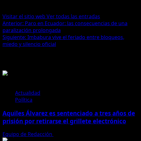
Administrator
Visitar el sitio web
Ver todas las entradas
Navegación
Anterior:
Paro en Ecuador: las consecuencias de una
paralización prolongada
de
Siguiente:
Imbabura vive el feriado entre bloqueos,
entradas
miedo y silencio oficial
Historias relacionadas
Actualidad
Política
Aquiles Álvarez es sentenciado a tres años de
prisión por retirarse el grillete electrónico
Equipo de Redacción
4 de agosto de 2026