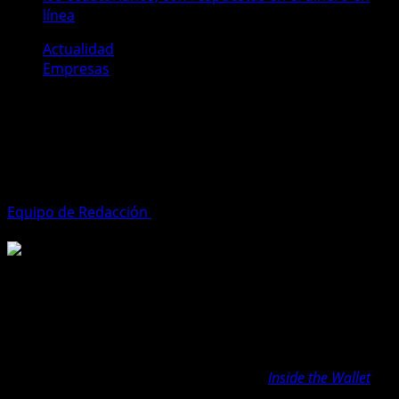
línea
Actualidad
Empresas
Pagos digitales y seguridad: el reto
número uno de los ecuatorianos,
con respuestas en el dinero en línea
Equipo de Redacción
9 de octubre de 2025
2 minutos de
lectura
La digitalización de los pagos avanza en Ecuador a gran
velocidad, pero surge una pregunta clave: ¿qué tan
seguros se sienten los usuarios al realizar transacciones
en línea?
Un reciente estudio global de Paysafe (
Inside the Wallet
)
(página 17) que encuestó a más de 14.500 consumidores