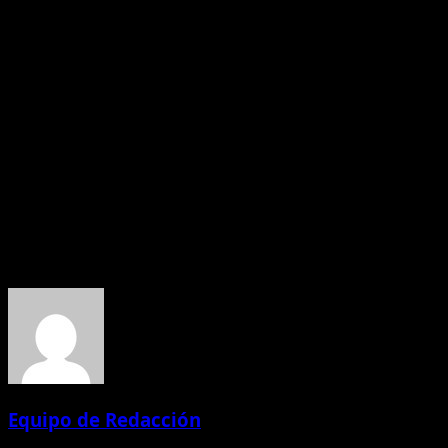
que más ecuatorianos den el salto definitivo a la
digitalización de sus finanzas”, concluye Sarubbi.
La confianza será la moneda más valiosa en el futuro
digital. A medida que los ecuatorianos continúan
diversificando la forma en la que compran y pagan,
Paysafe y PagoEfectivo
apuestan por fortalecer la
seguridad y la transparencia como ejes fundamentales
para impulsar la próxima ola de inclusión financiera en el
país.
Acerca del autor
Equipo de Redacción