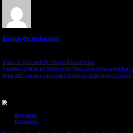
Equipo de Redacción
Administrator
Visitar el sitio web
Ver todas las entradas
Navegación
Anterior:
¿Viajas en diciembre? Descubre cómo planificar 
Siguiente:
Salario básico del 2026 subirá $12 tras acuerdo 
de
Historias relacionadas
entradas
Empresas
Tecnología