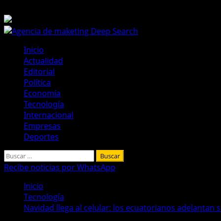
Saltar
8 de agosto de 2026
al
contenido
Menú
Inicio
principal
Actualidad
Editorial
Política
Economía
Tecnología
Internacional
Empresas
Deportes
Buscar:
Recibe noticias por WhatsApp
Inicio
Tecnología
Navidad llega al celular: los ecuatorianos adelantan