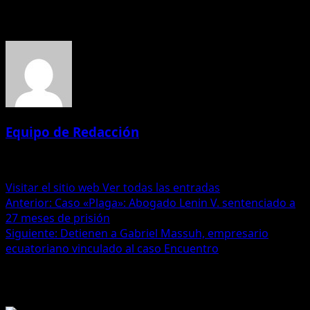
Acerca del autor
Equipo de Redacción
Administrator
Visitar el sitio web
Ver todas las entradas
Navegación
Anterior:
Caso «Plaga»: Abogado Lenin V. sentenciado a
27 meses de prisión
de
Siguiente:
Detienen a Gabriel Massuh, empresario
entradas
ecuatoriano vinculado al caso Encuentro
Historias relacionadas