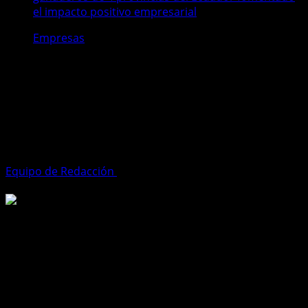
el impacto positivo empresarial
Empresas
Empresa B Certificada del sector
lácteo trabaja con ganaderos de 4
provincias del Ecuador fomentado
el impacto positivo empresarial
Equipo de Redacción
24 de enero de 2025
5 minutos de
lectura
La industria láctea en Ecuador enfrenta el desafío de
crecer de forma sostenible y responsable. En este
contexto, La Holandesa se destaca como un ejemplo de
empresa con propósito, que ha logrado integrar la
sostenibilidad en toda su cadena de valor. Diariamente,
más de 100.000 litros de leche son producidos por