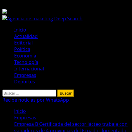
Saltar
6 de agosto de 2026
al
contenido
Menú
Inicio
principal
Actualidad
Editorial
Política
Economía
Tecnología
Internacional
Empresas
Deportes
Buscar:
Recibe noticias por WhatsApp
Inicio
Empresas
Empresa B Certificada del sector lácteo trabaja con
ganaderos de 4 provincias del Ecuador fomentado