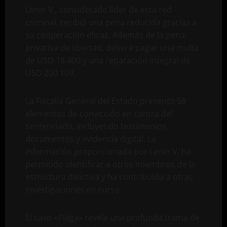
Lenin V., considerado líder de esta red
criminal, recibió una pena reducida gracias a
su cooperación eficaz. Además de la pena
privativa de libertad, deberá pagar una multa
de USD 18 400 y una reparación integral de
USD 200 109.
La Fiscalía General del Estado presentó 58
elementos de convicción en contra del
sentenciado, incluyendo testimonios,
documentos y evidencia digital. La
información proporcionada por Lenin V. ha
permitido identificar a otros miembros de la
estructura delictiva y ha contribuido a otras
investigaciones en curso.
El caso «Plaga» revela una profunda trama de