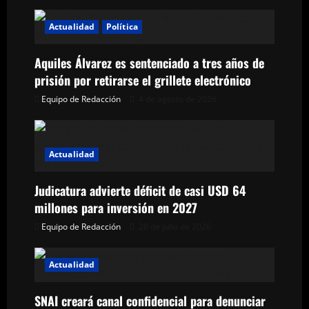
i
Actualidad
Política
ó
Aquiles Álvarez es sentenciado a tres años de
n
prisión por retirarse el grillete electrónico
Equipo de Redacción
4 de agosto de 2026
d
e
Actualidad
e
n
Judicatura advierte déficit de casi USD 64
millones para inversión en 2027
t
Equipo de Redacción
28 de julio de 2026
r
Actualidad
a
SNAI creará canal confidencial para denunciar