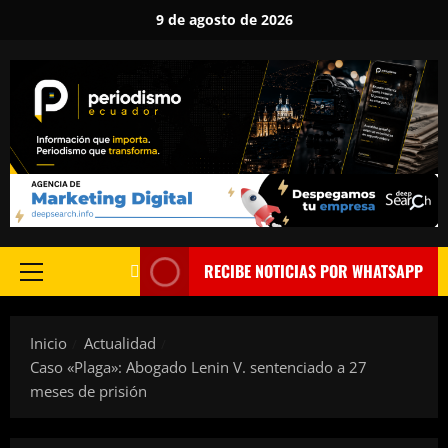
Saltar
9 de agosto de 2026
al
contenido
RECIBE NOTICIAS POR WHATSAPP
Menú
principal
Inicio
Actualidad
Caso «Plaga»: Abogado Lenin V. sentenciado a 27
meses de prisión