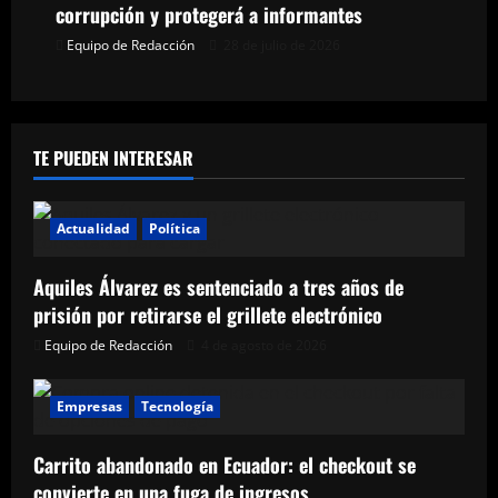
d
corrupción y protegerá a informantes
a
Equipo de Redacción
28 de julio de 2026
s
TE PUEDEN INTERESAR
Actualidad
Política
Aquiles Álvarez es sentenciado a tres años de
prisión por retirarse el grillete electrónico
Equipo de Redacción
4 de agosto de 2026
Empresas
Tecnología
Carrito abandonado en Ecuador: el checkout se
convierte en una fuga de ingresos