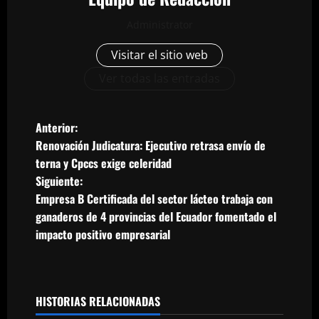
Administrator
Visitar el sitio web
Ver todas las entradas
N
Anterior:
Renovación Judicatura: Ejecutivo retrasa envío de
a
terna y Cpccs exige celeridad
Siguiente:
v
Empresa B Certificada del sector lácteo trabaja con
e
ganaderos de 4 provincias del Ecuador fomentado el
impacto positivo empresarial
g
a
HISTORIAS RELACIONADAS
c