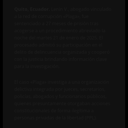
Quito, Ecuador.
Lenin V., abogado vinculado
a la red de corrupción «Plaga», fue
sentenciado a 27 meses de prisión tras
acogerse a un procedimiento abreviado la
noche del martes 21 de enero de 2025. El
procesado admitió su participación en el
delito de delincuencia organizada y cooperó
con la justicia brindando información clave
para la investigación.
El caso «Plaga» investiga a una organización
delictiva integrada por jueces, secretarios,
policías, abogados y funcionarios públicos,
quienes presuntamente otorgaban acciones
constitucionales de forma ilegítima a
personas privadas de la libertad (PPL).