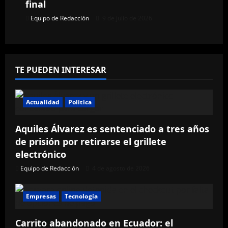
final
a
Equipo de Redacción
9 de julio de 2026
s
TE PUEDEN INTERESAR
Actualidad
Política
Aquiles Álvarez es sentenciado a tres años
de prisión por retirarse el grillete
electrónico
Equipo de Redacción
4 de agosto de 2026
Empresas
Tecnología
Carrito abandonado en Ecuador: el