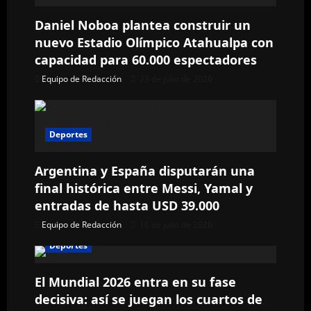
i
Daniel Noboa plantea construir un
ó
nuevo Estadio Olímpico Atahualpa con
capacidad para 60.000 espectadores
n
Equipo de Redacción
23 de julio de 2026
d
e
Deportes
e
Argentina y España disputarán una
n
final histórica entre Messi, Yamal y
entradas de hasta USD 39.000
t
Equipo de Redacción
16 de julio de 2026
r
Deportes
a
El Mundial 2026 entra en su fase
decisiva: así se juegan los cuartos de
d