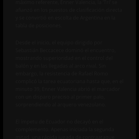
máximo referente, Enner Valencia, la ‘Tri’ se
afianzó en los puestos de clasificación directa
y se convirtió en escolta de Argentina en la
tabla de posiciones.
Desde el inicio, el equipo dirigido por
Sebastián Beccacece dominó el encuentro,
mostrando superioridad en el control del
balón y en las llegadas al arco rival. Sin
embargo, la resistencia de Rafael Romo
complicó la tarea ecuatoriana hasta que, en el
minuto 39, Enner Valencia abrió el marcador
con un disparo preciso al primer palo,
sorprendiendo al arquero venezolano.
El ímpetu de Ecuador no decayó en el
complemento. Apenas iniciada la segunda
mitad, una rápida jugada de contraataque