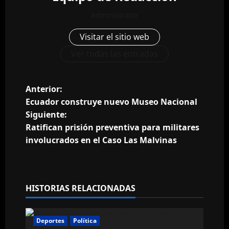
Administrator
Visitar el sitio web
Ver todas las entradas
N
Anterior:
Ecuador construye nuevo Museo Nacional
a
Siguiente:
Ratifican prisión preventiva para militares
v
involucrados en el Caso Las Malvinas
e
g
HISTORIAS RELACIONADAS
a
c
Deportes
Política