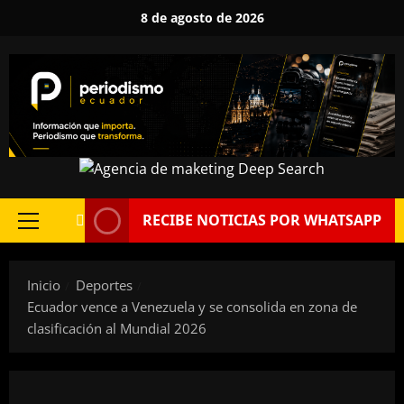
Saltar
8 de agosto de 2026
al
contenido
RECIBE NOTICIAS POR WHATSAPP
Menú
principal
Inicio
Deportes
Ecuador vence a Venezuela y se consolida en zona de
clasificación al Mundial 2026