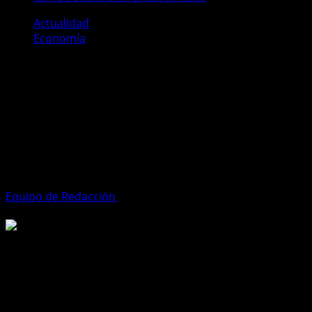
Actualidad
Economía
Controversia por la entrega de
operación del Campo Sacha a
empresa privada
La firma del contrato para la operación del Campo Sacha
por parte de una empresa privada ha generado un
fuerte debate en Ecuador.
Equipo de Redacción
4 de marzo de 2025
3 minutos de
lectura
La firma del contrato para la operación del Campo Sacha
por parte de una empresa privada ha generado un
fuerte debate en Ecuador. Mientras el Gobierno defiende
la medida como una estrategia para modernizar la