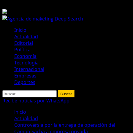
Saltar
7 de agosto de 2026
al
contenido
Menú
Inicio
principal
Actualidad
Editorial
Política
Economía
Tecnología
Internacional
Empresas
Deportes
Buscar:
Recibe noticias por WhatsApp
Inicio
Actualidad
Controversia por la entrega de operación del
Campo Sacha a empresa privada