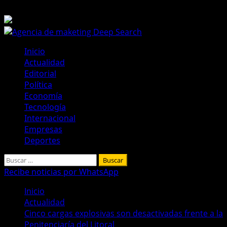
Saltar
7 de agosto de 2026
al
contenido
Menú
Inicio
principal
Actualidad
Editorial
Política
Economía
Tecnología
Internacional
Empresas
Deportes
Buscar:
Recibe noticias por WhatsApp
Inicio
Actualidad
Cinco cargas explosivas son desactivadas frente a la
Penitenciaría del Litoral