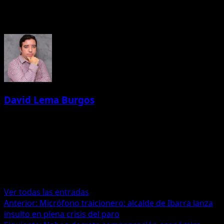
Acerca del autor
David Lema Burgos
Administrator
Especialista en Marketing Tecnológico | Periodista |
Storytelling Estratégico | Comunicación con Propósito 📍
Ecuador | 💼 Construyo marcas con alma y datos | 🤝
Marketing, tecnología
Ver todas las entradas
Navegación
Anterior:
Micrófono traicionero: alcalde de Ibarra lanza
insulto en plena crisis del paro
de