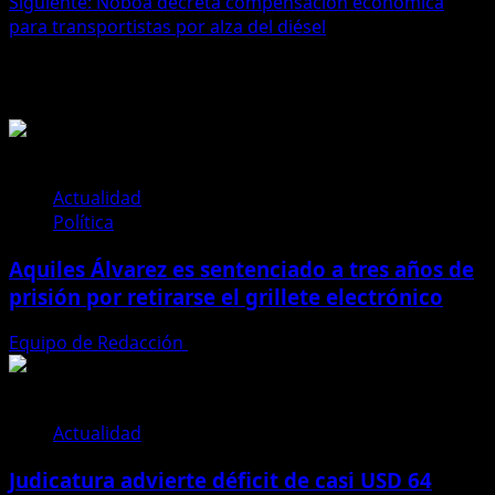
Siguiente:
Noboa decreta compensación económica
entradas
para transportistas por alza del diésel
Historias relacionadas
Actualidad
Política
Aquiles Álvarez es sentenciado a tres años de
prisión por retirarse el grillete electrónico
Equipo de Redacción
4 de agosto de 2026
Actualidad
Judicatura advierte déficit de casi USD 64