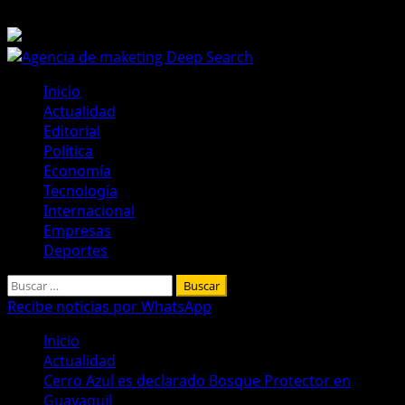
Saltar
8 de agosto de 2026
al
contenido
Menú
Inicio
principal
Actualidad
Editorial
Política
Economía
Tecnología
Internacional
Empresas
Deportes
Buscar:
Recibe noticias por WhatsApp
Inicio
Actualidad
Cerro Azul es declarado Bosque Protector en
Guayaquil