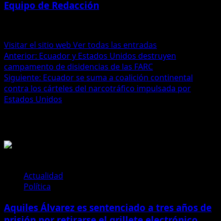
Equipo de Redacción
Administrator
Visitar el sitio web
Ver todas las entradas
Navegación
Anterior:
Ecuador y Estados Unidos destruyen
campamento de disidencias de las FARC
de
Siguiente:
Ecuador se suma a coalición continental
entradas
contra los cárteles del narcotráfico impulsada por
Estados Unidos
Historias relacionadas
Actualidad
Política
Aquiles Álvarez es sentenciado a tres años de
prisión por retirarse el grillete electrónico