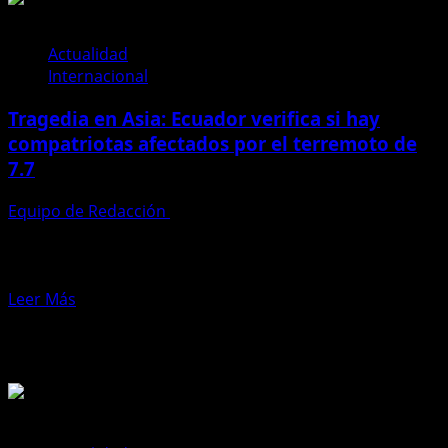
El
terremoto
Actualidad
de
Internacional
1797:
la
Tragedia en Asia: Ecuador verifica si hay
catástrofe
compatriotas afectados por el terremoto de
que
7.7
borró
a
Equipo de Redacción
1 de abril de 2025
la
La Cancillería de Ecuador informó que está realizando
antigua
gestiones para determinar si hay ciudadanos
Riobamba
ecuatorianos afectados por...
Leer
Leer Más
más
Te pueden interesar
acerca
de
Tragedia
en
Asia: