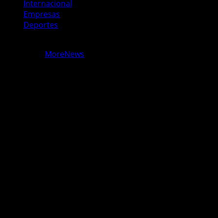
Internacional
Empresas
Deportes
Copyright © Todos los derechos reservados Periodismo
Ecuador.
|
MoreNews
por AF themes.