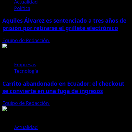
Ecuador
Actualidad
verifica
Política
si
Aquiles Álvarez es sentenciado a tres años de
hay
compatriotas
prisión por retirarse el grillete electrónico
afectados
por
Equipo de Redacción
4 de agosto de 2026
el
terremoto
de
Empresas
7.7
Tecnología
Carrito abandonado en Ecuador: el checkout
se convierte en una fuga de ingresos
Equipo de Redacción
31 de julio de 2026
Actualidad