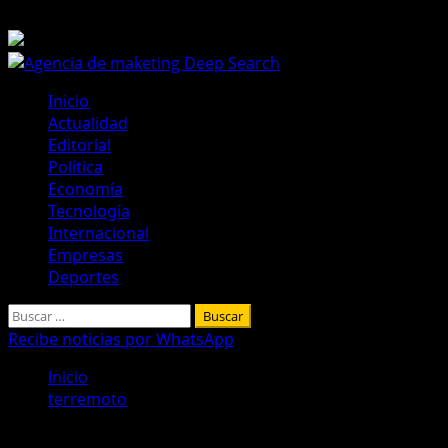
Saltar
8 de agosto de 2026
al
contenido
Menú
Inicio
principal
Actualidad
Editorial
Política
Economía
Tecnología
Internacional
Empresas
Deportes
Buscar:
Recibe noticias por WhatsApp
Inicio
terremoto