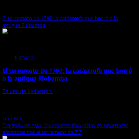
terremoto
El terremoto de 1797: la catástrofe que borró a la
antigua Riobamba
Historia
El terremoto de 1797: la catástrofe que borró
a la antigua Riobamba
Equipo de Redacción
20 de julio de 2026
El sismo, considerado el más destructivo de la historia
documentada de Ecuador, sepultó poblaciones,
transformó el paisaje...
Leer
Leer Más
más
Tragedia en Asia: Ecuador verifica si hay compatriotas
acerca
afectados por el terremoto de 7.7
de