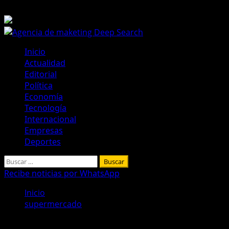
Saltar
10 de agosto de 2026
al
contenido
Menú
Inicio
principal
Actualidad
Editorial
Política
Economía
Tecnología
Internacional
Empresas
Deportes
Buscar:
Recibe noticias por WhatsApp
Inicio
supermercado