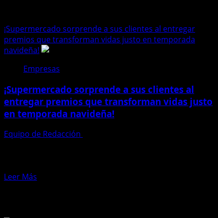
supermercado
¡Supermercado sorprende a sus clientes al entregar
premios que transforman vidas justo en temporada
navideña!
Empresas
¡Supermercado sorprende a sus clientes al
entregar premios que transforman vidas justo
en temporada navideña!
Equipo de Redacción
18 de diciembre de 2025
Almacenes Tía, la cadena de supermercados más
cercana a las comunidades, concluyó su gran campaña
de aniversario...
Leer
Leer Más
más
Te pueden interesar
acerca
de