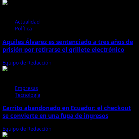
¡Supermercado
sorprende
a
sus
Actualidad
clientes
Política
al
Aquiles Álvarez es sentenciado a tres años de
entregar
premios
prisión por retirarse el grillete electrónico
que
transforman
Equipo de Redacción
4 de agosto de 2026
vidas
justo
en
Empresas
temporada
Tecnología
navideña!
Carrito abandonado en Ecuador: el checkout
se convierte en una fuga de ingresos
Equipo de Redacción
31 de julio de 2026