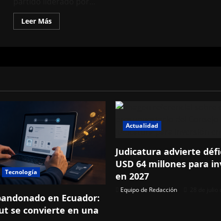
partido liderado por...
Leer
Leer Más
más
acerca
de
Avance
electoral
de
Nigel
Farage
sacude
la
política
británica
y
fortalece
a
Actualidad
la
ultraderecha
en
Judicatura advierte défi
Inglaterra
USD 64 millones para in
Tecnología
en 2027
Equipo de Redacción
28 de julio
bandonado en Ecuador:
ut se convierte en una