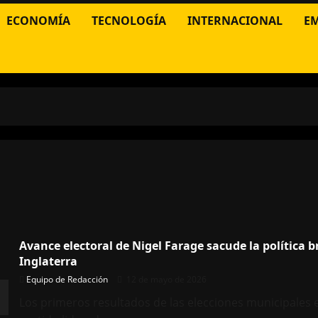
ECONOMÍA
TECNOLOGÍA
INTERNACIONAL
E
Avance electoral de Nigel Farage sacude la política b
Inglaterra
Equipo de Redacción
12 de mayo de 2026
Los primeros resultados de las elecciones municipales