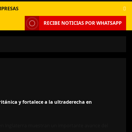
MPRESAS
RECIBE NOTICIAS POR WHATSAPP
ritánica y fortalece a la ultraderecha en
 en Inglaterra muestran un importante avance del