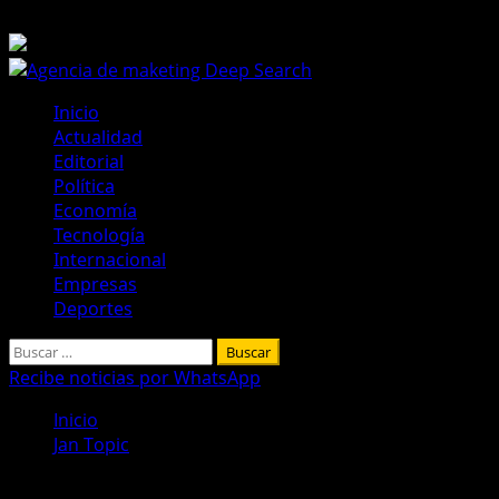
Saltar
6 de agosto de 2026
al
contenido
Menú
Inicio
principal
Actualidad
Editorial
Política
Economía
Tecnología
Internacional
Empresas
Deportes
Buscar:
Recibe noticias por WhatsApp
Inicio
Jan Topic