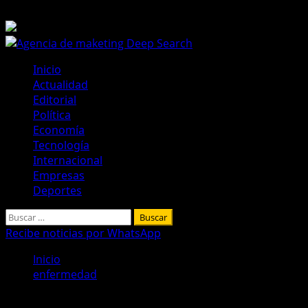
Saltar
8 de agosto de 2026
al
contenido
Menú
Inicio
principal
Actualidad
Editorial
Política
Economía
Tecnología
Internacional
Empresas
Deportes
Buscar:
Recibe noticias por WhatsApp
Inicio
enfermedad