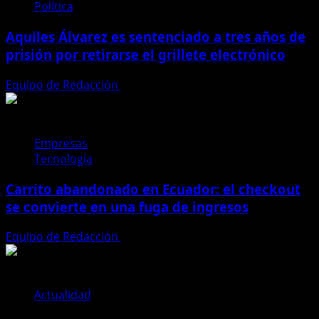
fiebre
Política
amarilla
Aquiles Álvarez es sentenciado a tres años de
en
Ecuador
prisión por retirarse el grillete electrónico
Equipo de Redacción
4 de agosto de 2026
Empresas
Tecnología
Carrito abandonado en Ecuador: el checkout
se convierte en una fuga de ingresos
Equipo de Redacción
31 de julio de 2026
Actualidad