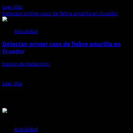
hasta...
registran
Leer
Leer Más
8
más
Detectan primer caso de fiebre amarilla en Ecuador
fallecidos
acerca
de
Actualidad
Ecuador
registra
Detectan primer caso de fiebre amarilla en
10
Ecuador
muertos
por
Equipo de Redacción
24 de abril de 2025
tosferina
El Ministerio de Salud Pública (MSP) confirmó este 24 de
en
abril el primer caso de fiebre amarilla...
lo
Leer
Leer Más
que
más
va
Te pueden interesar
acerca
del
de
2025
Detectan
primer
caso
de
Actualidad