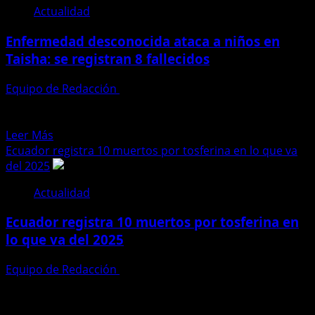
Actualidad
en
Taisha:
Enfermedad desconocida ataca a niños en
posible
Taisha: se registran 8 fallecidos
hipótesis
de
Equipo de Redacción
2 de mayo de 2025
la
Ocho niños fallecieron y al menos once han sido
enfermedad
hospitalizados en las últimas semanas en el cantón...
que
Leer
Leer Más
ya
más
Ecuador registra 10 muertos por tosferina en lo que va
ha
acerca
del 2025
matado
de
a
Actualidad
Enfermedad
8
desconocida
niños
Ecuador registra 10 muertos por tosferina en
ataca
lo que va del 2025
a
niños
Equipo de Redacción
2 de mayo de 2025
en
Ecuador enfrenta un preocupante rebrote de tosferina
Taisha:
en 2025, con 253 casos confirmados y 10 fallecimientos
se