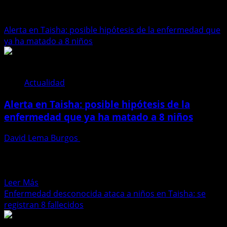
enfermedad
Alerta en Taisha: posible hipótesis de la enfermedad que
ya ha matado a 8 niños
Actualidad
Alerta en Taisha: posible hipótesis de la
enfermedad que ya ha matado a 8 niños
David Lema Burgos
2 de mayo de 2025
Una grave emergencia sanitaria sacude al cantón Taisha,
en la provincia amazónica de Morona Santiago. Ocho
niños...
Leer
Leer Más
más
Enfermedad desconocida ataca a niños en Taisha: se
acerca
registran 8 fallecidos
de
Alerta