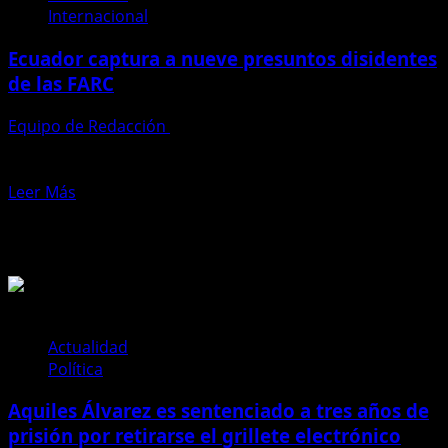
Internacional
narco
con
Ecuador captura a nueve presuntos disidentes
redes
de las FARC
en
Ecuador
Equipo de Redacción
20 de febrero de 2026
El Ejército de Ecuador informó este jueves de la captura
de nueve presuntos miembros de las disidencias...
Leer
Leer Más
más
Te pueden interesar
acerca
de
Ecuador
captura
a
nueve
Actualidad
presuntos
Política
disidentes
Aquiles Álvarez es sentenciado a tres años de
de
las
prisión por retirarse el grillete electrónico