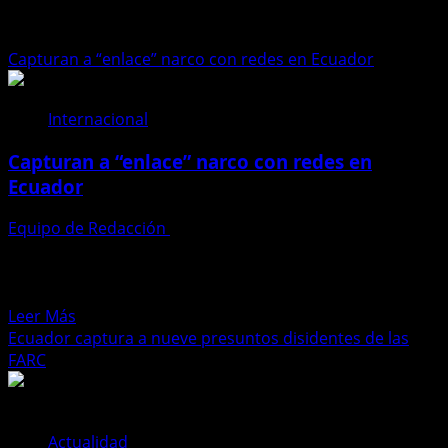
Captura
Capturan a “enlace” narco con redes en Ecuador
Internacional
Capturan a “enlace” narco con redes en
Ecuador
Equipo de Redacción
24 de febrero de 2026
Las autoridades colombianas detuvieron a Rubén Darío
Jaramillo Pinto, alias “Rolex” o “Cucho”, señalado como
enlace importante...
Leer
Leer Más
más
Ecuador captura a nueve presuntos disidentes de las
acerca
FARC
de
Capturan
a
Actualidad
“enlace”