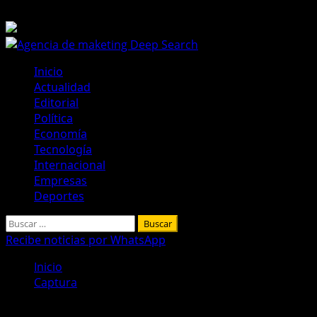
Saltar
9 de agosto de 2026
al
contenido
Menú
Inicio
principal
Actualidad
Editorial
Política
Economía
Tecnología
Internacional
Empresas
Deportes
Buscar:
Recibe noticias por WhatsApp
Inicio
Captura