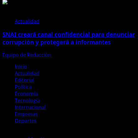
Actualidad
SNAI creará canal confidencial para denunciar
corrupción y protegerá a informantes
Equipo de Redacción
28 de julio de 2026
Inicio
Actualidad
Editorial
Política
Economía
Tecnología
Internacional
Empresas
Deportes
Copyright © Todos los derechos reservados Periodismo