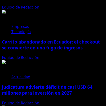
FARC
Equipo de Redacción
4 de agosto de 2026
Empresas
Tecnología
Carrito abandonado en Ecuador: el checkout
se convierte en una fuga de ingresos
Equipo de Redacción
31 de julio de 2026
Actualidad
Judicatura advierte déficit de casi USD 64
millones para inversión en 2027
Equipo de Redacción
28 de julio de 2026