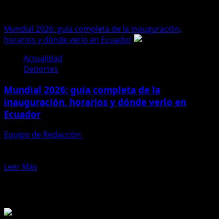
canales
Mundial 2026: guía completa de la inauguración,
horarios y dónde verlo en Ecuador
Actualidad
Deportes
Mundial 2026: guía completa de la
inauguración, horarios y dónde verlo en
Ecuador
Equipo de Redacción
10 de junio de 2026
La cuenta regresiva terminó. Este jueves 11 de junio se
pondrá en marcha oficialmente la Copa Mundial...
Leer
Leer Más
más
Te pueden interesar
acerca
de
Mundial