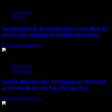
2026:
guía
completa
Actualidad
de
Política
la
Aquiles Álvarez es sentenciado a tres años de
inauguración,
horarios
prisión por retirarse el grillete electrónico
y
dónde
Equipo de Redacción
4 de agosto de 2026
verlo
en
Ecuador
Empresas
Tecnología
Carrito abandonado en Ecuador: el checkout
se convierte en una fuga de ingresos
Equipo de Redacción
31 de julio de 2026