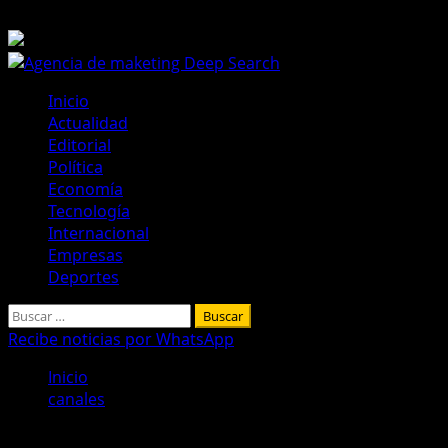
Saltar
7 de agosto de 2026
al
contenido
Menú
Inicio
principal
Actualidad
Editorial
Política
Economía
Tecnología
Internacional
Empresas
Deportes
Buscar:
Recibe noticias por WhatsApp
Inicio
canales