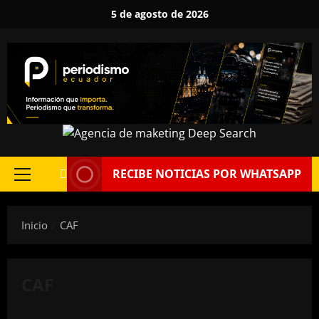
Saltar
5 de agosto de 2026
al
contenido
RECIBE NOTICIAS POR WHATSAPP
Menú
principal
Inicio
CAF
CAF