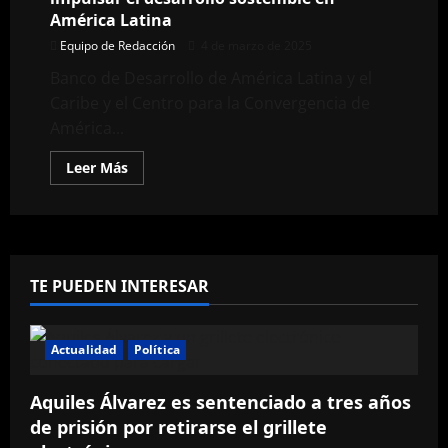
y
América Latina
la
gestión
Equipo de Redacción
4 de marzo de 2025
de
riesgos
Banco de Desarrollo de América Latina y el
en
Ecuador
Caribe y el Centro para la Convergencia de
América...
Leer
Leer Más
más
acerca
de
CAF
y
CCLATAM
firman
alianza
TE PUEDEN INTERESAR
para
impulsar
el
desarrollo
sostenible
Actualidad
Política
en
América
Latina
Aquiles Álvarez es sentenciado a tres años
de prisión por retirarse el grillete