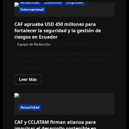
Actualidad
Economía
Empresas
Internacional
CAF aprueba USD 450 millones para
fortalecer la seguridad y la gestión de
riesgos en Ecuador
Equipo de Redacción
5 de marzo de 2026
El Banco de Desarrollo de América Latina y el
Caribe aprobó un financiamiento de 450
millones de...
Leer
Leer Más
más
acerca
de
CAF
aprueba
USD
450
Actualidad
millones
para
fortalecer
CAF y CCLATAM firman alianza para
la
seguridad
impulsar el desarrollo sostenible en