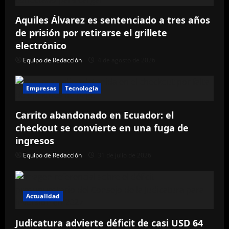
INNOVADORA
PICK-
Aquiles Álvarez es sentenciado a tres años
UP
HÍBRIDA
de prisión por retirarse el grillete
ENCHUFABLE
POER
electrónico
500
Equipo de Redacción
4 de agosto de 2026
Empresas
Tecnología
Carrito abandonado en Ecuador: el
checkout se convierte en una fuga de
ingresos
Equipo de Redacción
31 de julio de 2026
Actualidad
Judicatura advierte déficit de casi USD 64