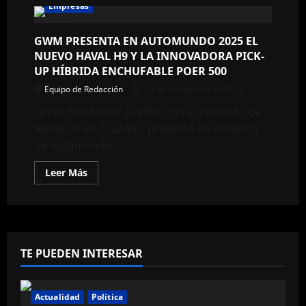
Empresas
GWM PRESENTA EN AUTOMUNDO 2025 EL
NUEVO HAVAL H9 Y LA INNOVADORA PICK-
UP HÍBRIDA ENCHUFABLE POER 500
Equipo de Redacción
19 de septiembre de 2025
Great Wall Motor (GWM), con el respaldo de
Ambacar en Ecuador, presentó en el marco
de Automundo...
Leer
Leer Más
más
acerca
de
GWM
PRESENTA
EN
AUTOMUNDO
2025
TE PUEDEN INTERESAR
EL
NUEVO
HAVAL
H9
Y
Actualidad
Política
LA