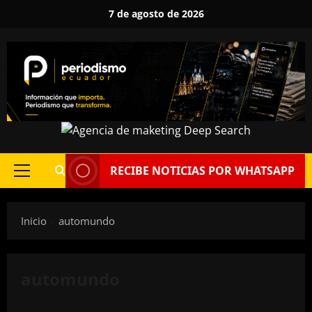
Saltar
7 de agosto de 2026
al
contenido
RECIBE NOTICIAS POR WHATSAPP
Menú
principal
Inicio
automundo
automundo