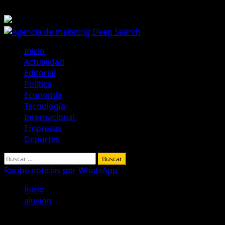
Saltar
7 de agosto de 2026
al
contenido
Menú
Inicio
principal
Actualidad
Editorial
Política
Economía
Tecnología
Internacional
Empresas
Deportes
Buscar:
Recibe noticias por WhatsApp
Inicio
aluvión