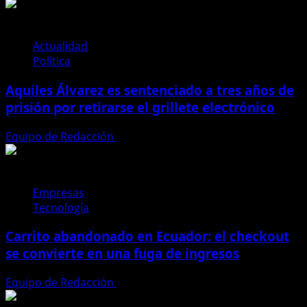
en
Alausí
deja
Actualidad
barrios
Política
afectados
Aquiles Álvarez es sentenciado a tres años de
y
obliga
prisión por retirarse el grillete electrónico
a
suspender
Equipo de Redacción
4 de agosto de 2026
actividades
Empresas
Tecnología
Carrito abandonado en Ecuador: el checkout
se convierte en una fuga de ingresos
Equipo de Redacción
31 de julio de 2026