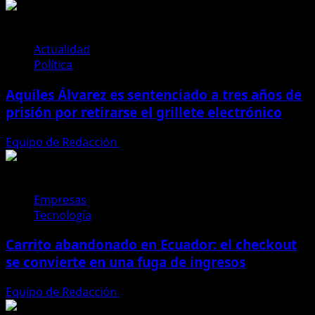
Ecuador
y
Japón
intensifican
Actualidad
su
Política
alianza
Aquiles Álvarez es sentenciado a tres años de
estratégica
con
prisión por retirarse el grillete electrónico
foco
en
Equipo de Redacción
4 de agosto de 2026
comercio
e
inversiones
Empresas
Tecnología
Carrito abandonado en Ecuador: el checkout
se convierte en una fuga de ingresos
Equipo de Redacción
31 de julio de 2026