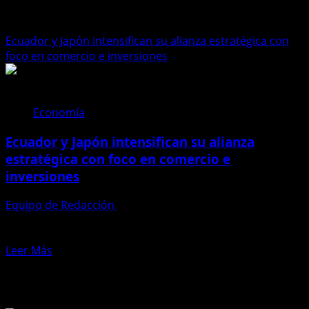
alianza
Ecuador y Japón intensifican su alianza estratégica con
foco en comercio e inversiones
Economía
Ecuador y Japón intensifican su alianza
estratégica con foco en comercio e
inversiones
Equipo de Redacción
15 de enero de 2026
Ecuador y Japón dieron un paso firme esta semana en la
consolidación de una alianza estratégica que busca...
Leer
Leer Más
más
Te pueden interesar
acerca
de