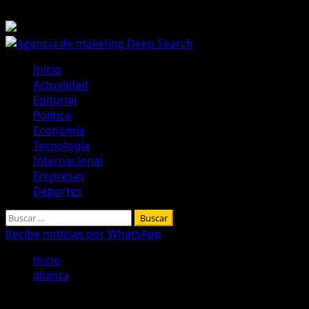
Saltar
7 de agosto de 2026
al
contenido
Menú
Inicio
principal
Actualidad
Editorial
Política
Economía
Tecnología
Internacional
Empresas
Deportes
Buscar:
Recibe noticias por WhatsApp
Inicio
alianza