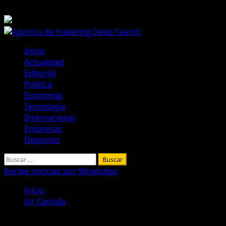
Saltar
9 de agosto de 2026
al
contenido
Menú
Inicio
principal
Actualidad
Editorial
Política
Economía
Tecnología
Internacional
Empresas
Deportes
Buscar:
Recibe noticias por WhatsApp
Inicio
Air Canada