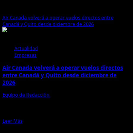
Air Canada
Air Canada volverá a operar vuelos directos entre
Canadá y Quito desde diciembre de 2026
Actualidad
Empresas
Air Canada volverá a operar vuelos directos
entre Canadá y Quito desde diciembre de
2026
Equipo de Redacción
30 de enero de 2026
Periodismo Ecuador | Redacción Quito volverá a
conectarse directamente con Canadá. La aerolínea Air
Canada confirmó que reanudará...
Leer
Leer Más
más