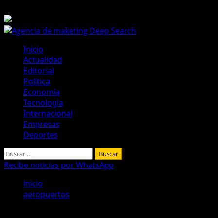
Saltar
6 de agosto de 2026
al
contenido
Menú
Inicio
principal
Actualidad
Editorial
Política
Economía
Tecnología
Internacional
Empresas
Deportes
Buscar:
Recibe noticias por WhatsApp
Inicio
aeropuertos