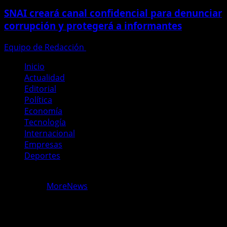
SNAI creará canal confidencial para denunciar
corrupción y protegerá a informantes
Equipo de Redacción
28 de julio de 2026
Inicio
Actualidad
Editorial
Política
Economía
Tecnología
Internacional
Empresas
Deportes
Copyright © Todos los derechos reservados Periodismo
Ecuador.
|
MoreNews
por AF themes.