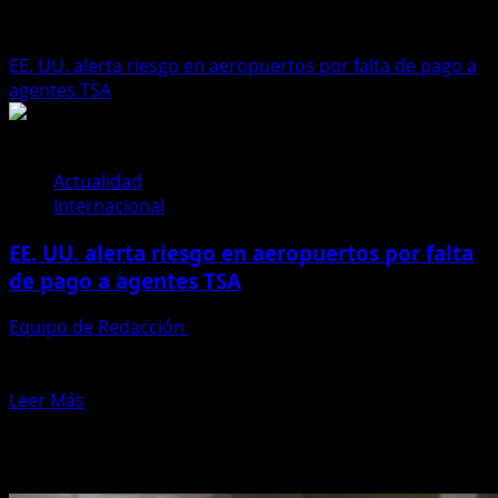
aeropuertos
EE. UU. alerta riesgo en aeropuertos por falta de pago a
agentes TSA
Actualidad
Internacional
EE. UU. alerta riesgo en aeropuertos por falta
de pago a agentes TSA
Equipo de Redacción
25 de marzo de 2026
Estados Unidos alerta riesgo en los aeropuertos por
falta de pago a los agentes del TSA, en...
Leer
Leer Más
más
Te pueden interesar
acerca
de
EE.